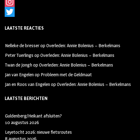
F
a
I
c
n
T
LAATSTE REACTIES
e
s
w
b
t
i
Nelleke de bresser
op
Overleden: Annie Bolenius – Berkelmans
o
a
t
Peter Tuerlings
op
Overleden: Annie Bolenius – Berkelmans
o
g
t
Twan de Jongh
op
Overleden: Annie Bolenius – Berkelmans
k
r
e
Jan van Engelen
op
Probleem met de Geldmaat
a
r
Jan en Roos van Engelen
op
Overleden: Annie Bolenius – Berkelmans
m
LAATSTE BERICHTEN
Guldenberg/Heikant afsluiten?
10 augustus 2026
Leyetocht 2026: nieuwe fietsroutes
8 augustus 2026