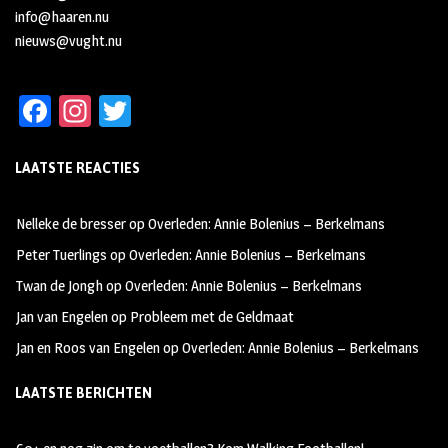
info@haaren.nu
nieuws@vught.nu
Fa
In
T
ce
st
wi
LAATSTE REACTIES
b
ag
tt
oo
ra
er
Nelleke de bresser
op
Overleden: Annie Bolenius – Berkelmans
k
m
Peter Tuerlings
op
Overleden: Annie Bolenius – Berkelmans
Twan de Jongh
op
Overleden: Annie Bolenius – Berkelmans
Jan van Engelen
op
Probleem met de Geldmaat
Jan en Roos van Engelen
op
Overleden: Annie Bolenius – Berkelmans
LAATSTE BERICHTEN