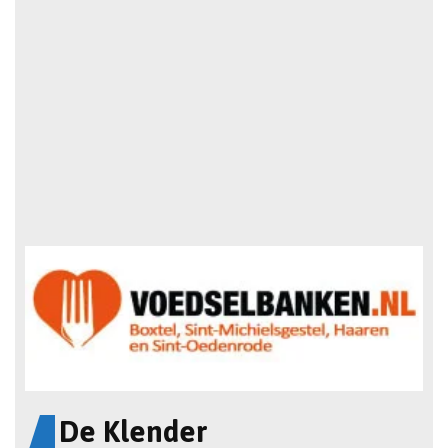
De Klender