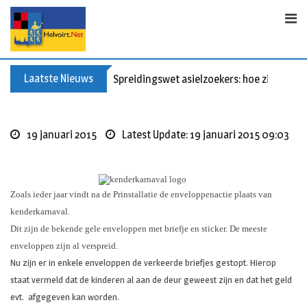
S
k
i
p
t
Laatste Nieuws
Spreidingswet asielzoekers: hoe zit dat?
o
c
o
19 januari 2015
Latest Update: 19 januari 2015 09:03
n
t
e
n
Zoals ieder jaar vindt na de Prinstallatie de enveloppenactie plaats van
t
kenderkarnaval.
Dit zijn de bekende gele enveloppen met briefje en sticker. De meeste
enveloppen zijn al verspreid.
Nu zijn er in enkele enveloppen de verkeerde briefjes gestopt. Hierop
staat vermeld dat de kinderen al aan de deur geweest zijn en dat het geld
evt. afgegeven kan worden.