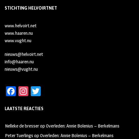
STICHTING HELVOIRTNET
www.helvoirt.net
www.haaren.nu
www.vught.nu
nieuws@helvoirt.net
info@haaren.nu
nieuws@vught.nu
Fa
In
T
ce
st
wi
LAATSTE REACTIES
b
ag
tt
oo
ra
er
Nelleke de bresser
op
Overleden: Annie Bolenius – Berkelmans
k
m
Peter Tuerlings
op
Overleden: Annie Bolenius – Berkelmans