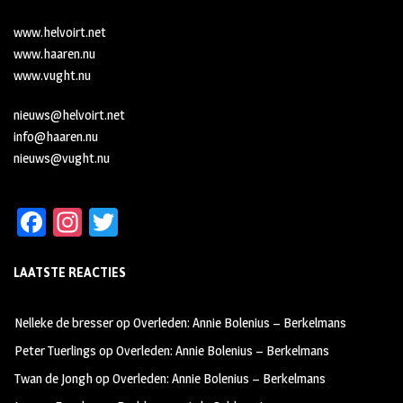
www.helvoirt.net
www.haaren.nu
www.vught.nu
nieuws@helvoirt.net
info@haaren.nu
nieuws@vught.nu
Fa
In
T
ce
st
wi
LAATSTE REACTIES
b
ag
tt
oo
ra
er
Nelleke de bresser
op
Overleden: Annie Bolenius – Berkelmans
k
m
Peter Tuerlings
op
Overleden: Annie Bolenius – Berkelmans
Twan de Jongh
op
Overleden: Annie Bolenius – Berkelmans