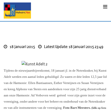
S
k
i
p
t
o
c
o
18 januari 2015
Latest Update: 18 januari 2015 23:49
n
t
e
n
Tijdens de nieuwjaarsbijeenkomst, 18 januari jl. in de Notenkraker, bij Kunst
t
Adelt werden een aantal leden gehuldigd. Zo waren er drie leden 12,5 jaar lid
van de Harmonie: Ellen Bastiaansen, Esther Verstijnen en Susan Verstijnen
en kreeg Alphons van Stenis een aandenken voor zijn 25 jarig dienstverband
aan onze Harmonie. Ad Verboven werd geëerd voor zijn grote inzet voor de
vereniging, onder andere voor het beheer en onderhoud van de Notenkraker
en van alle instrumenten van de vereniging.
Foto Bart Meesters
.
(klik op foto