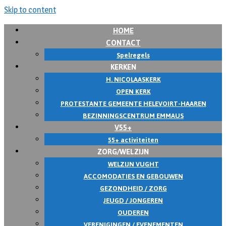
Skip to content
HOME
CONTACT
Spelregels
KERKEN
H. NICOLAASKERK
OPEN KERK
PROTESTANTE GEMEENTE HELEVOIRT-HAAREN
BEZINNINGSCENTRUM EMMAUS
V55+
55+ activiteiten
ZORG/WELZIJN
WELZIJN VUGHT
ACCOMODATIES EN GEBOUWEN
GEZONDHEID / ZORG
JEUGD / JONGEREN
OUDEREN
VERENIGINGEN / EVENEMENTEN