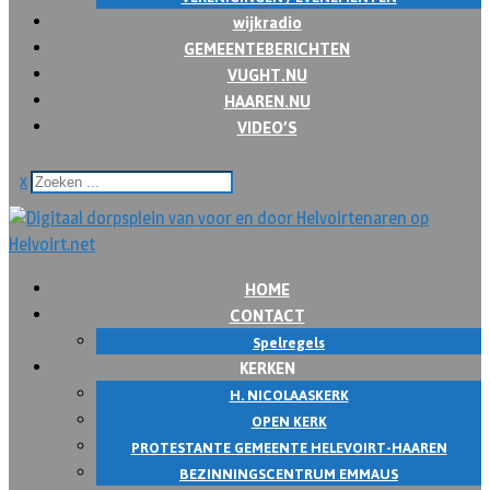
wijkradio
GEMEENTEBERICHTEN
VUGHT.NU
HAAREN.NU
VIDEO’S
x
HOME
CONTACT
Spelregels
KERKEN
H. NICOLAASKERK
OPEN KERK
PROTESTANTE GEMEENTE HELEVOIRT-HAAREN
BEZINNINGSCENTRUM EMMAUS