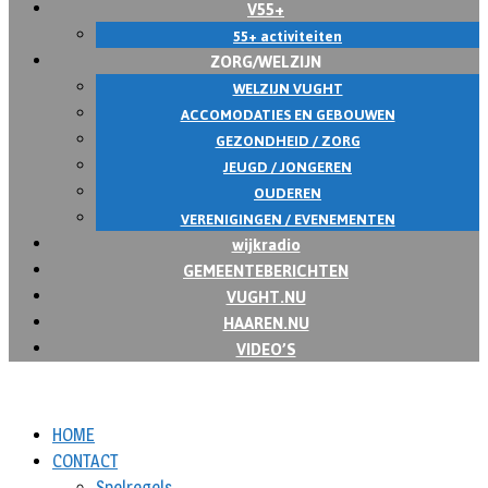
V55+
55+ activiteiten
ZORG/WELZIJN
WELZIJN VUGHT
ACCOMODATIES EN GEBOUWEN
GEZONDHEID / ZORG
JEUGD / JONGEREN
OUDEREN
VERENIGINGEN / EVENEMENTEN
wijkradio
GEMEENTEBERICHTEN
VUGHT.NU
HAAREN.NU
VIDEO’S
HOME
CONTACT
Spelregels