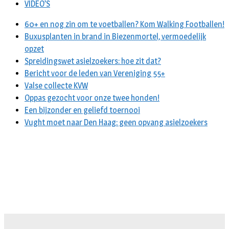
VIDEO’S
60+ en nog zin om te voetballen? Kom Walking Footballen!
Buxusplanten in brand in Biezenmortel, vermoedelijk
opzet
Spreidingswet asielzoekers: hoe zit dat?
Bericht voor de leden van Vereniging 55+
Valse collecte KVW
Oppas gezocht voor onze twee honden!
Een bijzonder en geliefd toernooi
Vught moet naar Den Haag: geen opvang asielzoekers