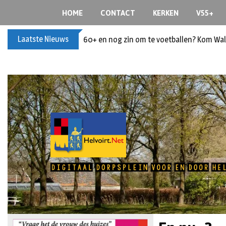
HOME
CONTACT
KERKEN
V55+
Laatste Nieuws
Buxusplanten in brand in Biezenmortel, v