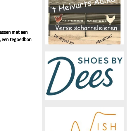
n
rrassen met een
in, een tegoedbon