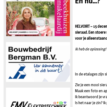
En nu...?
HELVOIRT – 15 decem
sieraad. Een stoere 
voor je alleenstaan
Ik heb de oplossing!
In de etalages zijn 
Zie je een mooi sie
Maak een foto en ap
Ik beantwoord je vr
Is het naar je zin? Ik