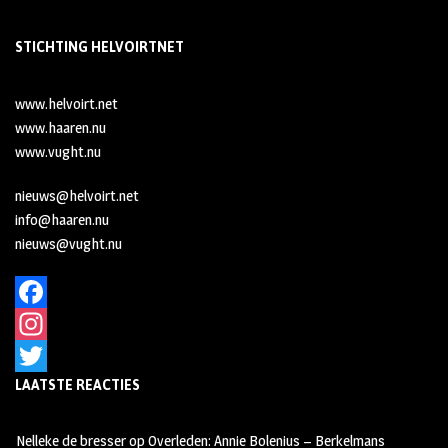
STICHTING HELVOIRTNET
www.helvoirt.net
www.haaren.nu
www.vught.nu
nieuws@helvoirt.net
info@haaren.nu
nieuws@vught.nu
F
a
I
LAATSTE REACTIES
c
n
T
e
s
w
Nelleke de bresser
op
Overleden: Annie Bolenius – Berkelmans