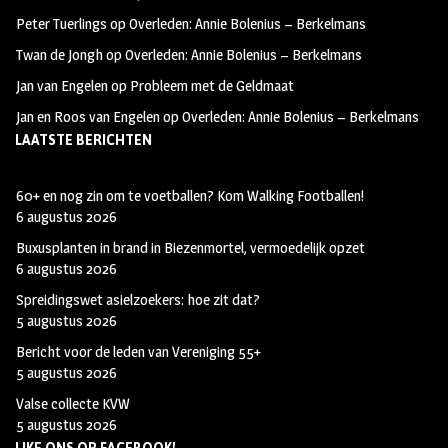
b
t
i
Peter Tuerlings
op
Overleden: Annie Bolenius – Berkelmans
o
a
t
Twan de Jongh
op
Overleden: Annie Bolenius – Berkelmans
o
g
t
Jan van Engelen
op
Probleem met de Geldmaat
k
r
e
Jan en Roos van Engelen
op
Overleden: Annie Bolenius – Berkelmans
a
r
LAATSTE BERICHTEN
m
60+ en nog zin om te voetballen? Kom Walking Footballen!
6 augustus 2026
Buxusplanten in brand in Biezenmortel, vermoedelijk opzet
6 augustus 2026
Spreidingswet asielzoekers: hoe zit dat?
5 augustus 2026
Bericht voor de leden van Vereniging 55+
5 augustus 2026
Valse collecte KVW
5 augustus 2026