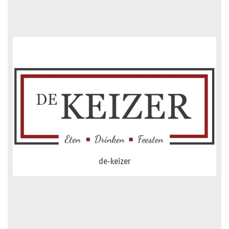
dejong-auto
de-keizer