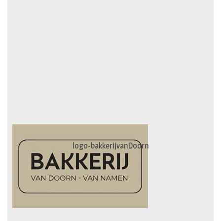
logo-bakkerijvanDoorn