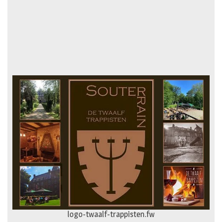
logo-twaalf-trappisten.fw
logo-gevelspecialist.fw