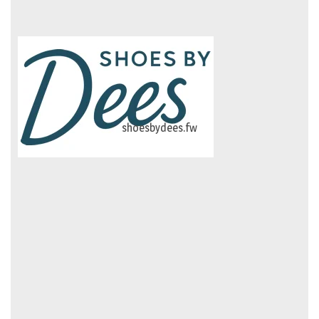
logo-studiebegeleidinghelvoirt