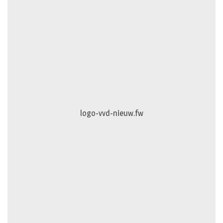
logo-vvd-nieuw.fw
Puur-en-Pracht