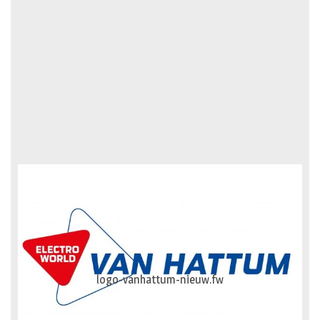
logo-vanhattum-nieuw.fw