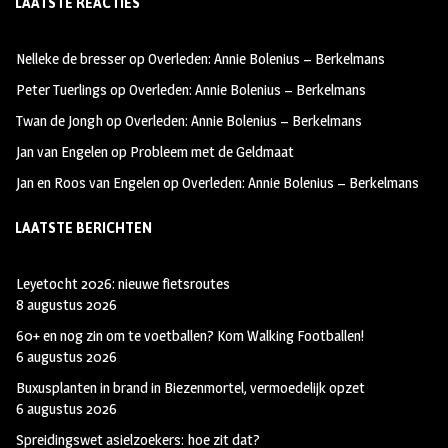
LAATSTE REACTIES
b
ag
tt
oo
ra
er
Nelleke de bresser
op
Overleden: Annie Bolenius – Berkelmans
k
m
Peter Tuerlings
op
Overleden: Annie Bolenius – Berkelmans
Twan de Jongh
op
Overleden: Annie Bolenius – Berkelmans
Jan van Engelen
op
Probleem met de Geldmaat
Jan en Roos van Engelen
op
Overleden: Annie Bolenius – Berkelmans
LAATSTE BERICHTEN
Leyetocht 2026: nieuwe fietsroutes
8 augustus 2026
60+ en nog zin om te voetballen? Kom Walking Footballen!
6 augustus 2026
Buxusplanten in brand in Biezenmortel, vermoedelijk opzet
6 augustus 2026
Spreidingswet asielzoekers: hoe zit dat?