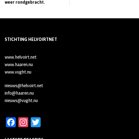
weer rondgebracht.
STICHTING HELVOIRTNET
www.helvoirt.net
www.haaren.nu
www.vught.nu
nieuws@helvoirt.net
info@haaren.nu
nieuws@vught.nu
Fa
In
T
ce
st
wi