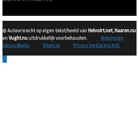
© Auteursrecht op eigen tekst/beeld van
Helvoirt.net
,
Haaren.nu
en
Vught.nu
uitdrukkelijk voorbehouden.
Webdesign
Vanoo Media
Sitemap
Privacy Verklaring AVG