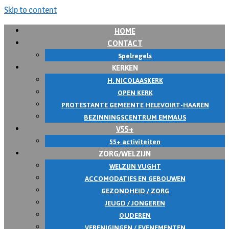
Skip to content
HOME
CONTACT
Spelregels
KERKEN
H. NICOLAASKERK
OPEN KERK
PROTESTANTE GEMEENTE HELEVOIRT-HAAREN
BEZINNINGSCENTRUM EMMAUS
V55+
55+ activiteiten
ZORG/WELZIJN
WELZIJN VUGHT
ACCOMODATIES EN GEBOUWEN
GEZONDHEID / ZORG
JEUGD / JONGEREN
OUDEREN
VERENIGINGEN / EVENEMENTEN