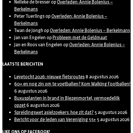
Nelleke de bresser
op
Overleden: Annie Bolenius –
Berkelmans
Peter Tuerlings
op
Overleden: Annie Bolenius –
Berkelmans
Twan de Jongh
op
Overleden: Annie Bolenius – Berkelmans
Jan van Engelen
op
Probleem met de Geldmaat
Jan en Roos van Engelen
op
Overleden: Annie Bolenius –
Berkelmans
LAATSTE BERICHTEN
Leyetocht 2026: nieuwe fietsroutes
8 augustus 2026
60+ en nog zin om te voetballen? Kom Walking Footballen!
6 augustus 2026
Buxusplanten in brand in Biezenmortel, vermoedelijk
opzet
6 augustus 2026
Spreidingswet asielzoekers: hoe zit dat?
5 augustus 2026
Bericht voor de leden van Vereniging 55+
5 augustus 2026
LIKE ONS OP FACEBOOK!