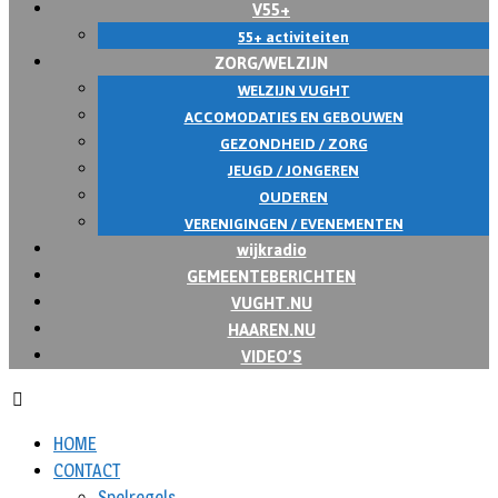
V55+
55+ activiteiten
ZORG/WELZIJN
WELZIJN VUGHT
ACCOMODATIES EN GEBOUWEN
GEZONDHEID / ZORG
JEUGD / JONGEREN
OUDEREN
VERENIGINGEN / EVENEMENTEN
wijkradio
GEMEENTEBERICHTEN
VUGHT.NU
HAAREN.NU
VIDEO’S
HOME
CONTACT
Spelregels