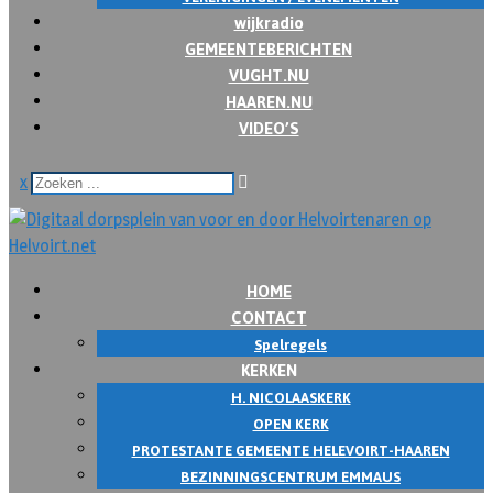
wijkradio
GEMEENTEBERICHTEN
VUGHT.NU
HAAREN.NU
VIDEO’S
x
HOME
CONTACT
Spelregels
KERKEN
H. NICOLAASKERK
OPEN KERK
PROTESTANTE GEMEENTE HELEVOIRT-HAAREN
BEZINNINGSCENTRUM EMMAUS