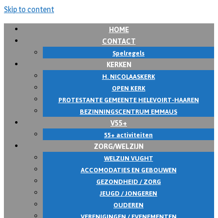
Skip to content
HOME
CONTACT
Spelregels
KERKEN
H. NICOLAASKERK
OPEN KERK
PROTESTANTE GEMEENTE HELEVOIRT-HAAREN
BEZINNINGSCENTRUM EMMAUS
V55+
55+ activiteiten
ZORG/WELZIJN
WELZIJN VUGHT
ACCOMODATIES EN GEBOUWEN
GEZONDHEID / ZORG
JEUGD / JONGEREN
OUDEREN
VERENIGINGEN / EVENEMENTEN