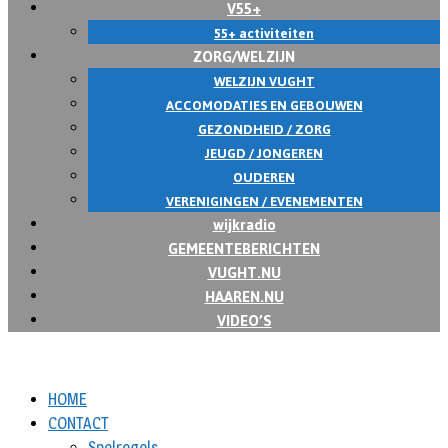
V55+
55+ activiteiten
ZORG/WELZIJN
WELZIJN VUGHT
ACCOMODATIES EN GEBOUWEN
GEZONDHEID / ZORG
JEUGD / JONGEREN
OUDEREN
VERENIGINGEN / EVENEMENTEN
wijkradio
GEMEENTEBERICHTEN
VUGHT.NU
HAAREN.NU
VIDEO’S
HOME
CONTACT
Spelregels