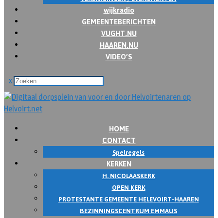
wijkradio
GEMEENTEBERICHTEN
VUGHT.NU
HAAREN.NU
VIDEO’S
x
HOME
CONTACT
Spelregels
KERKEN
H. NICOLAASKERK
OPEN KERK
PROTESTANTE GEMEENTE HELEVOIRT-HAAREN
BEZINNINGSCENTRUM EMMAUS