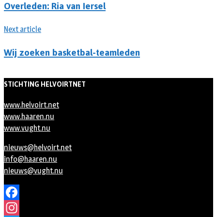
Overleden: Ria van Iersel
Next article
Wij zoeken basketbal-teamleden
STICHTING HELVOIRTNET
www.helvoirt.net
www.haaren.nu
www.vught.nu
nieuws@helvoirt.net
info@haaren.nu
nieuws@vught.nu
Facebook