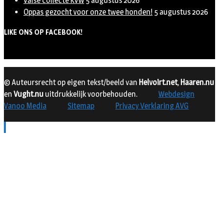
Valse collecte KVW
5 augustus 2026
Oppas gezocht voor onze twee honden!
5 augustus 2026
LIKE ONS OP FACEBOOK!
© Auteursrecht op eigen tekst/beeld van
Helvoirt.net
,
Haaren.nu
en
Vught.nu
uitdrukkelijk voorbehouden.
Webdesign
Vanoo Media
Sitemap
Privacy Verklaring AVG