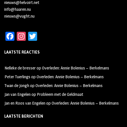
nieuws@helvoirt.net
info@haaren.nu
nieuws@vught.nu
Fa
In
T
ce
st
wi
LAATSTE REACTIES
b
ag
tt
oo
ra
er
Nelleke de bresser
op
Overleden: Annie Bolenius – Berkelmans
k
m
Peter Tuerlings
op
Overleden: Annie Bolenius – Berkelmans
Twan de Jongh
op
Overleden: Annie Bolenius – Berkelmans
Jan van Engelen
op
Probleem met de Geldmaat
Jan en Roos van Engelen
op
Overleden: Annie Bolenius – Berkelmans
LAATSTE BERICHTEN