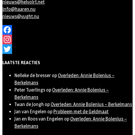
nieuws@helvoirt.net
info@haaren.nu
nieuws@vught.nu
Facebook
Instagram
Twitter
LAATSTE REACTIES
Nelleke de bresser
op
Overleden: Annie Bolenius –
Berkelmans
Peter Tuerlings
op
Overleden: Annie Bolenius –
Berkelmans
Twan de Jongh
op
Overleden: Annie Bolenius – Berkelmans
Jan van Engelen
op
Probleem met de Geldmaat
Jan en Roos van Engelen
op
Overleden: Annie Bolenius –
Berkelmans