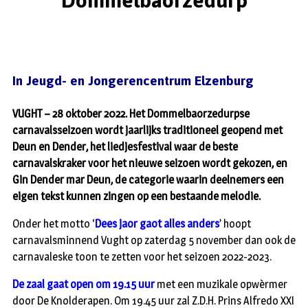
Dommelbaorzedurp
In J
eugd- en Jongerencentrum Elzenburg
VUGHT – 28 oktober 2022. Het Dommelbaorzedurpse
carnavalsseizoen wordt jaarlijks traditioneel geopend met
Deun en Dender, het liedjesfestival waar de beste
carnavalskraker voor het nieuwe seizoen wordt gekozen, en
Gin Dender mar Deun, de categorie waarin deelnemers een
eigen tekst kunnen zingen op een bestaande melodie.
Onder het motto ‘
Dees jaor gaot alles anders
’ hoopt
carnavalsminnend Vught op zaterdag 5 november dan ook de
carnavaleske toon te zetten voor het seizoen 2022-2023.
De zaal gaat open om 19.15 uur
met een muzikale opwèrmer
door De Knolderapen. Om 19.45 uur zal Z.D.H. Prins Alfredo XXI