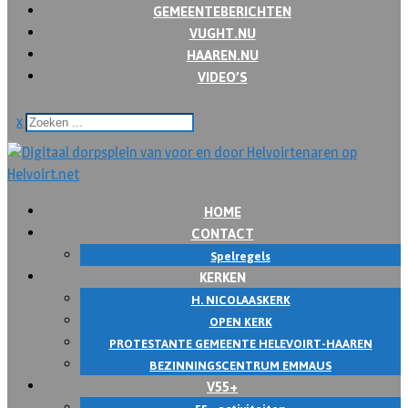
GEMEENTEBERICHTEN
VUGHT.NU
HAAREN.NU
VIDEO’S
x
HOME
CONTACT
Spelregels
KERKEN
H. NICOLAASKERK
OPEN KERK
PROTESTANTE GEMEENTE HELEVOIRT-HAAREN
BEZINNINGSCENTRUM EMMAUS
V55+