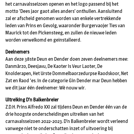
het carnavalsseizoen openen en het logo passend bij het
motto ‘Dees jaor gaot alles anders’ onthullen. Aansluitend
zal er afscheid genomen worden van enkele vertrekkende
leden van Prins en Gevolg, waaronder Burgervaojer Ties van
Maurick tot den Pickensteeg, en zullen de nieuwe leden
worden verwelkomd en geïnstalleerd.
Deelnemers
Aan deze 38ste Deun en Dender doen zeven deelnemers mee:
Danmârzo, Deesjavu, De Kaoter Is Veur Laoter, De
Knolderapen, Het Urste Dommelbaorzedurpse Raodskoor, Net
Zat en Raod ‘es. In de categorie Gin Dender mar Deun hebben
we dit jaar één deelnemer: Wè nouw wir.
Uitreiking D’n Balkenbreier
Z.D.H. Prins Alfredo XXI zal tijdens Deun en Dender één van de
drie hoogste onderscheidingen uitreiken van het
carnavalsseizoen 2022-2023. D’n Balkenbreier wordt verleend
vanwege niet te onderschatten inzet of uitvoering bij