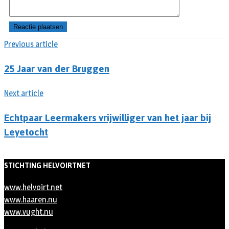
Previous article
25 Jaar van der Bruggen
Next article
Echtpaar Leermakers vrijwilliger van het jaar bij
Leyetocht
STICHTING HELVOIRTNET
www.helvoirt.net
www.haaren.nu
www.vught.nu