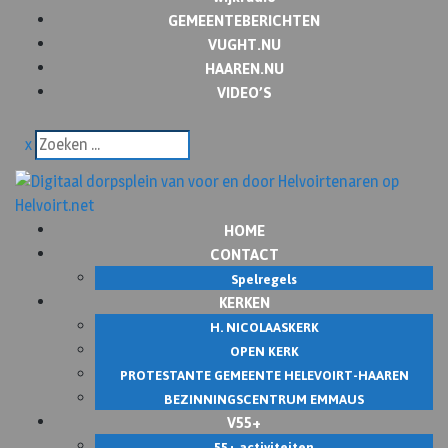
GEMEENTEBERICHTEN
VUGHT.NU
HAAREN.NU
VIDEO’S
x
HOME
CONTACT
Spelregels
KERKEN
H. NICOLAASKERK
OPEN KERK
PROTESTANTE GEMEENTE HELEVOIRT-HAAREN
BEZINNINGSCENTRUM EMMAUS
V55+
55+ activiteiten