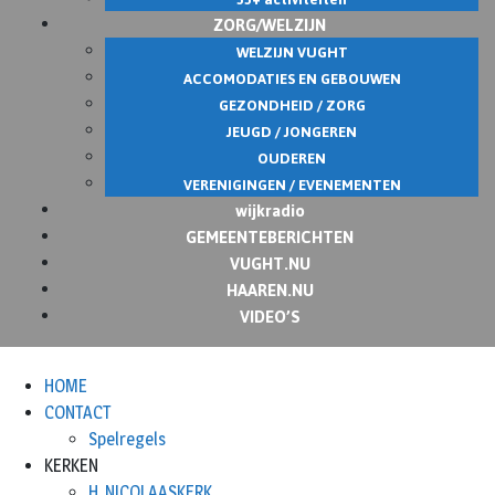
ZORG/WELZIJN
WELZIJN VUGHT
ACCOMODATIES EN GEBOUWEN
GEZONDHEID / ZORG
JEUGD / JONGEREN
OUDEREN
VERENIGINGEN / EVENEMENTEN
wijkradio
GEMEENTEBERICHTEN
VUGHT.NU
HAAREN.NU
VIDEO’S
HOME
CONTACT
Spelregels
KERKEN
H. NICOLAASKERK