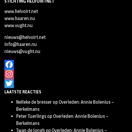
STICHTING HELVOIRTNET
www.helvoirt.net
www.haaren.nu
www.vught.nu
nieuws@helvoirt.net
info@haaren.nu
nieuws@vught.nu
Facebook
Instagram
LAATSTE REACTIES
Twitter
Nelleke de bresser
op
Overleden: Annie Bolenius –
Berkelmans
Peter Tuerlings
op
Overleden: Annie Bolenius –
Berkelmans
Twan de Jongh
op
Overleden: Annie Bolenius –