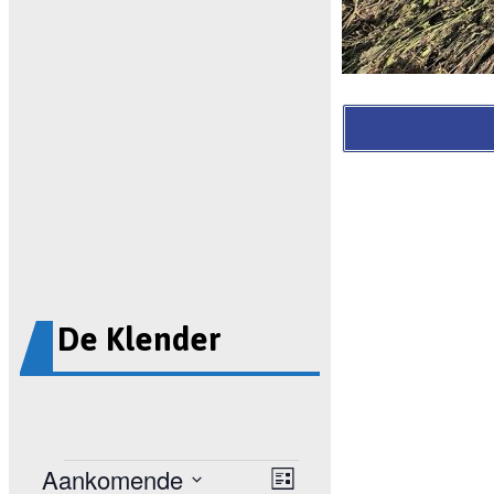
De Klender