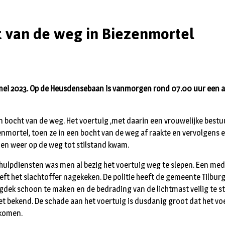
t van de weg in Biezenmortel
ei 2023. Op de Heusdensebaan is vanmorgen rond 07.00 uur een 
n bocht van de weg. Het voertuig ,met daarin een vrouwelijke best
enmortel, toen ze in een bocht van de weg af raakte en vervolgens 
en weer op de weg tot stilstand kwam.
 hulpdiensten was men al bezig het voertuig weg te slepen. Een me
t het slachtoffer nagekeken. De politie heeft de gemeente Tilburg
dek schoon te maken en de bedrading van de lichtmast veilig te st
iet bekend. De schade aan het voertuig is dusdanig groot dat het vo
 komen.