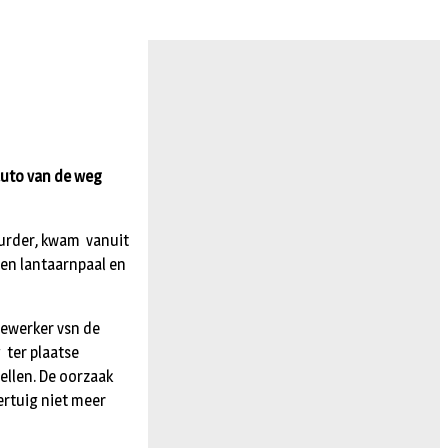
auto van de weg
uurder, kwam vanuit
een lantaarnpaal en
dewerker vsn de
 ter plaatse
ellen. De oorzaak
ertuig niet meer