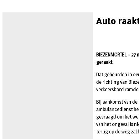
Auto raak
BIEZENMORTEL – 27 m
geraakt.
Dat gebeurden in ee
de richting van Biez
verkeersbord ramde 
Bij aankomst vsn de
ambulancedienst heef
gevraagd om het weg
vsn het ongeval is n
terug op de weg zal