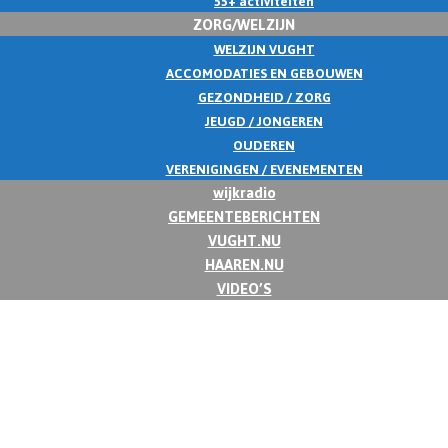
55+ activiteiten
ZORG/WELZIJN
WELZIJN VUGHT
ACCOMODATIES EN GEBOUWEN
GEZONDHEID / ZORG
JEUGD / JONGEREN
OUDEREN
VERENIGINGEN / EVENEMENTEN
wijkradio
GEMEENTEBERICHTEN
VUGHT.NU
HAAREN.NU
VIDEO’S