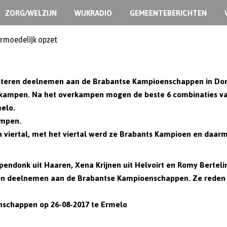
ZORG/WELZIJN
WIJKRADIO
GEMEENTEBERICHTEN
ermoedelijk opzet
isteren deelnemen aan de Brabantse Kampioenschappen in Dong
rkampen. Na het overkampen mogen de beste 6 combinaties v
melo
.
ampen.
en viertal, met het viertal werd ze Brabants Kampioen en daarm
apendonk uit Haaren
,
Xena Krijnen uit Helvoirt
en Romy Bertelin
jden deelnemen aan de Brabantse Kampioenschappen. Ze reden
schappen op 26-08-2017 te Ermelo