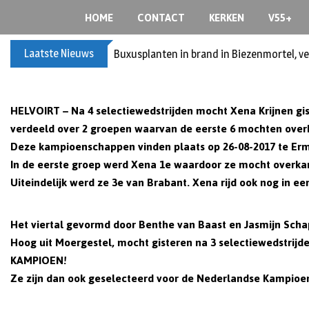
S
HOME
CONTACT
KERKEN
V55+
k
i
Laatste Nieuws
Buxusplanten in brand in Biezenmortel, v
p
t
o
HELVOIRT – Na 4 selectiewedstrijden mocht Xena Krijnen g
c
o
verdeeld over 2 groepen waarvan de eerste 6 mochten ove
n
Deze kampioenschappen vinden plaats op
26-08-2017 te Er
t
In de eerste groep werd Xena 1e waardoor ze mocht overk
e
Uiteindelijk werd ze 3e van Brabant. Xena rijd ook nog in e
n
t
Het viertal gevormd door
Benthe van Baast en Jasmijn Sch
Hoog uit Moergestel, mocht gisteren na 3 selectiewedstri
KAMPIOEN!
Ze zijn dan ook geselecteerd voor de
Nederlandse Kampioen