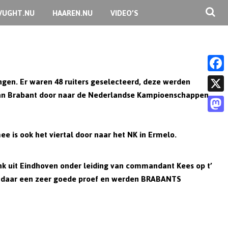
VUGHT.NU
HAAREN.NU
VIDEO’S
en. Er waren 48 ruiters geselecteerd, deze werden
F
an Brabant door naar de Nederlandse Kampioenschappen.
a
X
c
M
e
ee is ook het viertal door naar het NK in Ermelo.
a
b
s
o
k uit Eindhoven onder leiding van commandant Kees op t’
t
 daar een zeer goede proef en werden
BRABANTS
o
o
k
d
o