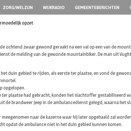
ZORG/WELZIJN
WIJKRADIO
GEMEENTEBERICHTEN
ermoedelijk opzet
de ochtend zwaar gewond geraakt na een val op een van de mounta
enst de melding van de gewonde mountainbiker. De man uit Vught 
het duin gebied te rijden, als eerste ter plaatse, en vond de gewo
enmortel.
up opgelopen.
ter plaatse had gebracht, konden het slachtoffer gestabiliseerd w
it de brandweer jeep in de ambulancedienst gelegd, waarna het sl
 meegenomen naar de kazerne waar hij later opgehaald zal worden
dit opdat de ambulance niet in het duin gebied kunnen komen.