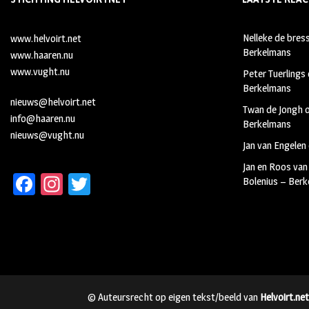
Nelleke de bres
www.helvoirt.net
Berkelmans
www.haaren.nu
www.vught.nu
Peter Tuerlings
Berkelmans
nieuws@helvoirt.net
Twan de Jongh
info@haaren.nu
Berkelmans
nieuws@vught.nu
Jan van Engelen
Jan en Roos van
Fa
In
T
Bolenius – Ber
ce
st
wi
b
ag
tt
oo
ra
er
k
m
© Auteursrecht op eigen tekst/beeld van
Helvoirt.net