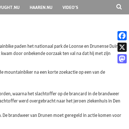
VUGHT.NU
HAAREN.NU
VIDEO’S
F
inbike paden het nationaal park de Loonse en Drunense Duinen.
kwam door onbekende oorzaak ten val na dat hij met zijn
a
X
c
M
nde mountainbiker na een korte zoekactie op een van de
e
a
b
s
o
orden, waarna het slachtoffer op de brancard in de brandweer
t
o
achtoffer werd overgebracht naar het jeroen ziekenhuis in Den
o
k
d
. De brandweer van Drunen moet geregeld in actie komen voor
o