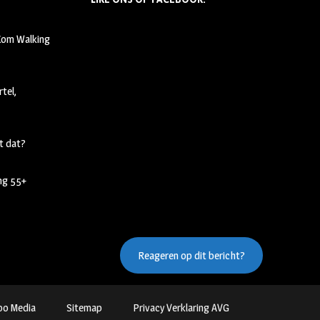
 Kom Walking
tel,
t dat?
ing 55+
Reageren op dit bericht?
oo Media
Sitemap
Privacy Verklaring AVG