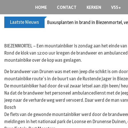
S
HOME
CONTACT
KERKEN
V55+
k
i
Laatste Nieuws
Buxusplanten in brand in Biezenmortel, v
p
t
o
c
BIEZENMORTEL – Een mountainbiker is zondag aan het einde van 
o
Rond de klok van 12:00 uur kregen de brandweer en ambulancedi
n
mountainbike over de kop was geslagen.
t
De brandweer van Drunen was met een jeep die schikt is om door 
e
n
mountainbike route`s in de buurt van de Rustende Jager in Biez
t
De mountainbiker had door de val zwaar letsel aan zijn been/ he
Na dat de brandweer het personeel ambulancedienst met de jeep 
jeep naar de verharde weg werd vervoerd. Daar werd de man vanu
Bosch
De fiets van de gewonde mountainbiker werd door de brandweer
meldingen in het nationaal park de Loonse en Drunense Duinen, 