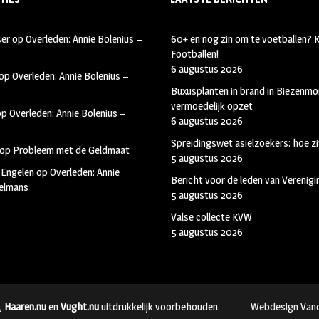
ser
op
Overleden: Annie Bolenius –
60+ en nog zin om te voetballen?
Footballen!
6 augustus 2026
op
Overleden: Annie Bolenius –
Buxusplanten in brand in Biezenmor
vermoedelijk opzet
op
Overleden: Annie Bolenius –
6 augustus 2026
Spreidingswet asielzoekers: hoe zi
op
Probleem met de Geldmaat
5 augustus 2026
 Engelen
op
Overleden: Annie
Bericht voor de leden van Verenig
kelmans
5 augustus 2026
Valse collecte KVW
5 augustus 2026
,
Haaren.nu
en
Vught.nu
uitdrukkelijk voorbehouden.
Webdesign Van