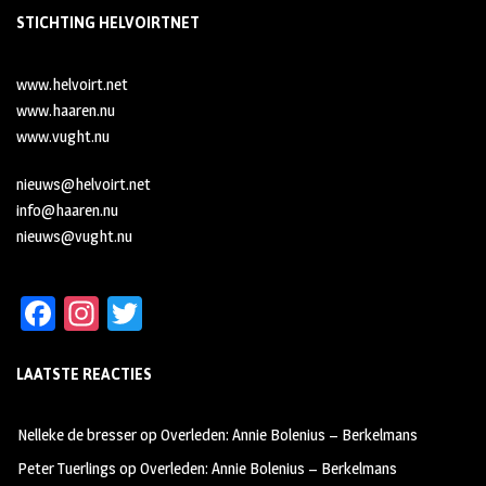
STICHTING HELVOIRTNET
www.helvoirt.net
www.haaren.nu
www.vught.nu
nieuws@helvoirt.net
info@haaren.nu
nieuws@vught.nu
Fa
In
T
ce
st
wi
LAATSTE REACTIES
b
ag
tt
oo
ra
er
Nelleke de bresser
op
Overleden: Annie Bolenius – Berkelmans
k
m
Peter Tuerlings
op
Overleden: Annie Bolenius – Berkelmans