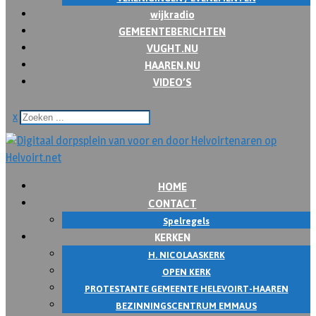
wijkradio
GEMEENTEBERICHTEN
VUGHT.NU
HAAREN.NU
VIDEO’S
x
HOME
CONTACT
Spelregels
KERKEN
H. NICOLAASKERK
OPEN KERK
PROTESTANTE GEMEENTE HELEVOIRT-HAAREN
BEZINNINGSCENTRUM EMMAUS