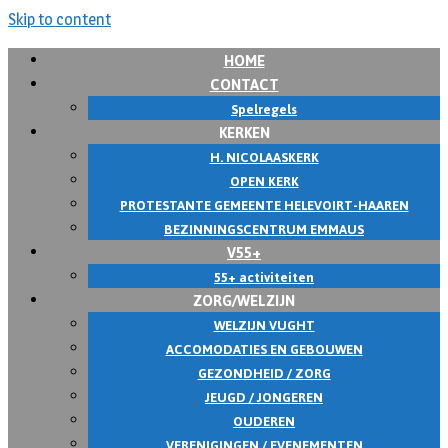
Skip to content
HOME
CONTACT
Spelregels
KERKEN
H. NICOLAASKERK
OPEN KERK
PROTESTANTE GEMEENTE HELEVOIRT-HAAREN
BEZINNINGSCENTRUM EMMAUS
V55+
55+ activiteiten
ZORG/WELZIJN
WELZIJN VUGHT
ACCOMODATIES EN GEBOUWEN
GEZONDHEID / ZORG
JEUGD / JONGEREN
OUDEREN
VERENIGINGEN / EVENEMENTEN