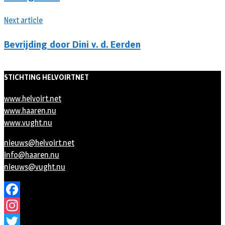
Next article
Bevrijding door Dini v. d. Eerden
STICHTING HELVOIRTNET
www.helvoirt.net
www.haaren.nu
www.vught.nu
nieuws@helvoirt.net
info@haaren.nu
nieuws@vught.nu
Facebook
Instagram