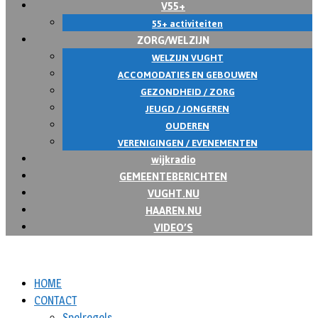
V55+
55+ activiteiten
ZORG/WELZIJN
WELZIJN VUGHT
ACCOMODATIES EN GEBOUWEN
GEZONDHEID / ZORG
JEUGD / JONGEREN
OUDEREN
VERENIGINGEN / EVENEMENTEN
wijkradio
GEMEENTEBERICHTEN
VUGHT.NU
HAAREN.NU
VIDEO’S
HOME
CONTACT
Spelregels