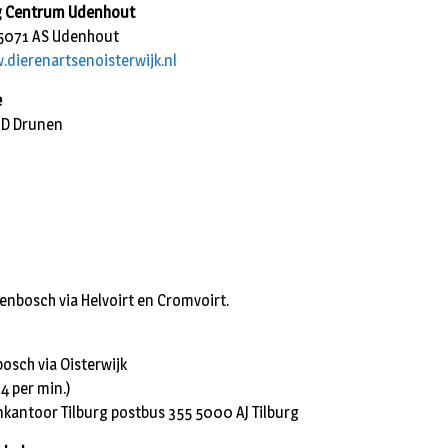
g Centrum Udenhout
 5071 AS Udenhout
dierenartsenoisterwijk.nl
e
MD Drunen
nbosch via Helvoirt en Cromvoirt.
osch via Oisterwijk
4 per min.)
nkantoor Tilburg postbus 355 5000 AJ Tilburg