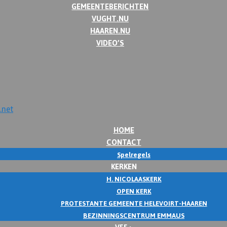
GEMEENTEBERICHTEN
VUGHT.NU
HAAREN.NU
VIDEO’S
HOME
CONTACT
Spelregels
KERKEN
H. NICOLAASKERK
OPEN KERK
PROTESTANTE GEMEENTE HELEVOIRT-HAAREN
BEZINNINGSCENTRUM EMMAUS
V55+