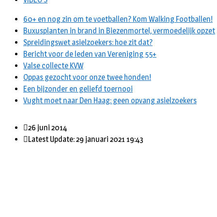
60+ en nog zin om te voetballen? Kom Walking Footballen!
Buxusplanten in brand in Biezenmortel, vermoedelijk opzet
Spreidingswet asielzoekers: hoe zit dat?
Bericht voor de leden van Vereniging 55+
Valse collecte KVW
Oppas gezocht voor onze twee honden!
Een bijzonder en geliefd toernooi
Vught moet naar Den Haag: geen opvang asielzoekers
26 juni 2014
Latest Update: 29 januari 2021 19:43