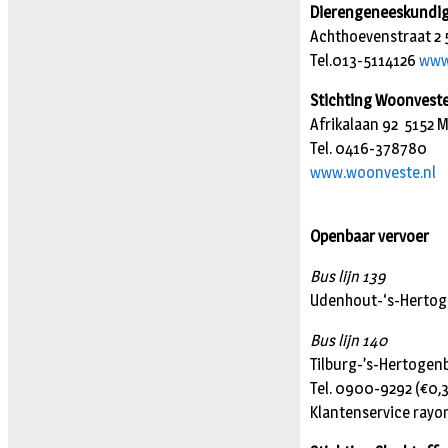
Dierengeneeskundi
Achthoevenstraat 2
Tel.013-5114126
www.
Stichting Woonvest
Afrikalaan 92 5152 
Tel. 0416-378780
www.woonveste.nl
Openbaar vervoer
Bus lijn 139
Udenhout-‘s-Hertoge
Bus lijn 140
Tilburg-’s-Hertogenb
Tel. 0900-9292 (€0,3
Klantenservice rayo