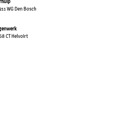
rhulp
5211 WG Den Bosch
ngenwerk
68 CT Helvoirt