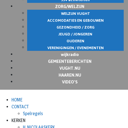
ZORG/WELZIJN
WELZIJN VUGHT
ACCOMODATIES EN GEBOUWEN
GEZONDHEID / ZORG
JEUGD / JONGEREN
OUDEREN
VERENIGINGEN / EVENEMENTEN
wijkradio
GEMEENTEBERICHTEN
VUGHT.NU
HAAREN.NU
VIDEO’S
HOME
CONTACT
Spelregels
KERKEN
H. NICOLAASKERK