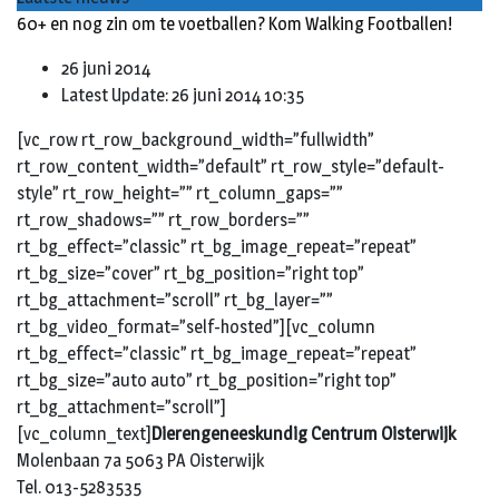
60+ en nog zin om te voetballen? Kom Walking Footballen!
26 juni 2014
Latest Update: 26 juni 2014 10:35
[vc_row rt_row_background_width=”fullwidth”
rt_row_content_width=”default” rt_row_style=”default-
style” rt_row_height=”” rt_column_gaps=””
rt_row_shadows=”” rt_row_borders=””
rt_bg_effect=”classic” rt_bg_image_repeat=”repeat”
rt_bg_size=”cover” rt_bg_position=”right top”
rt_bg_attachment=”scroll” rt_bg_layer=””
rt_bg_video_format=”self-hosted”][vc_column
rt_bg_effect=”classic” rt_bg_image_repeat=”repeat”
rt_bg_size=”auto auto” rt_bg_position=”right top”
rt_bg_attachment=”scroll”]
[vc_column_text]
Dierengeneeskundig Centrum Oisterwijk
Molenbaan 7a 5063 PA Oisterwijk
Tel. 013-5283535