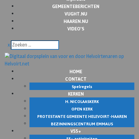
GEMEENTEBERICHTEN
VUGHT.NU
HAAREN.NU
VIDEO’S
x
HOME
CONTACT
Spelregels
KERKEN
H. NICOLAASKERK
OPEN KERK
PROTESTANTE GEMEENTE HELEVOIRT-HAAREN
BEZINNINGSCENTRUM EMMAUS
V55+
55+ activiteiten