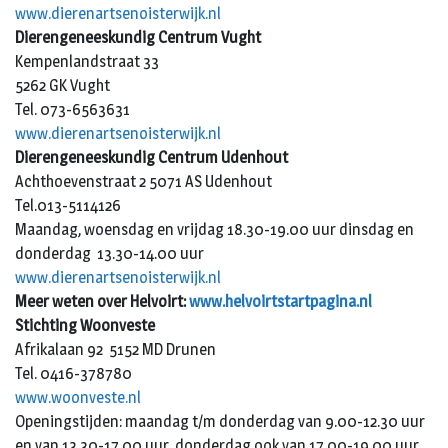
www.dierenartsenoisterwijk.nl
Dierengeneeskundig Centrum Vught
Kempenlandstraat 33
5262 GK Vught
Tel. 073-6563631
www.dierenartsenoisterwijk.nl
Dierengeneeskundig Centrum Udenhout
Achthoevenstraat 2 5071 AS Udenhout
Tel.013-5114126
Maandag, woensdag en vrijdag 18.30-19.00 uur dinsdag en
donderdag 13.30-14.00 uur
www.dierenartsenoisterwijk.nl
Meer weten over Helvoirt:
www.helvoirtstartpagina.nl
Stichting Woonveste
Afrikalaan 92 5152 MD Drunen
Tel. 0416-378780
www.woonveste.nl
Openingstijden: maandag t/m donderdag van 9.00-12.30 uur
en van 13.30-17.00 uur, donderdag ook van 17.00-19.00 uur