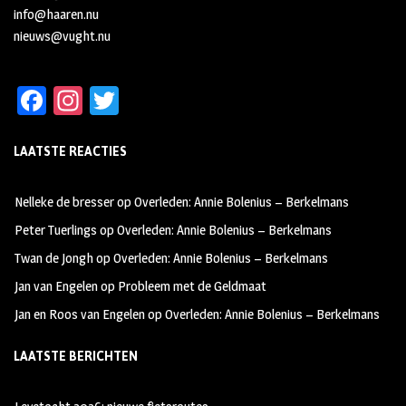
info@haaren.nu
nieuws@vught.nu
Fa
In
T
ce
st
wi
LAATSTE REACTIES
b
ag
tt
oo
ra
er
Nelleke de bresser
op
Overleden: Annie Bolenius – Berkelmans
k
m
Peter Tuerlings
op
Overleden: Annie Bolenius – Berkelmans
Twan de Jongh
op
Overleden: Annie Bolenius – Berkelmans
Jan van Engelen
op
Probleem met de Geldmaat
Jan en Roos van Engelen
op
Overleden: Annie Bolenius – Berkelmans
LAATSTE BERICHTEN