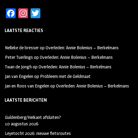
Fa
In
T
ce
st
wi
LAATSTE REACTIES
b
ag
tt
oo
ra
er
Nelleke de bresser
op
Overleden: Annie Bolenius – Berkelmans
k
m
Peter Tuerlings
op
Overleden: Annie Bolenius – Berkelmans
Twan de Jongh
op
Overleden: Annie Bolenius – Berkelmans
Jan van Engelen
op
Probleem met de Geldmaat
Jan en Roos van Engelen
op
Overleden: Annie Bolenius – Berkelmans
LAATSTE BERICHTEN
Guldenberg/Heikant afsluiten?
10 augustus 2026
Leyetocht 2026: nieuwe fietsroutes