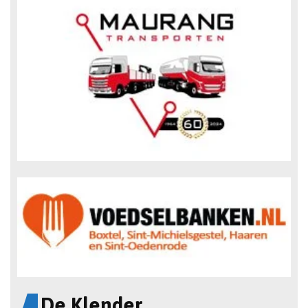
De Klender