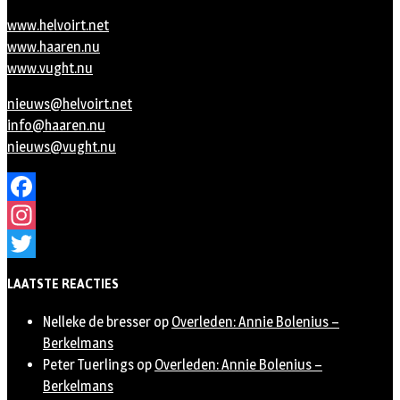
www.helvoirt.net
www.haaren.nu
www.vught.nu
nieuws@helvoirt.net
info@haaren.nu
nieuws@vught.nu
Facebook
Instagram
Twitter
LAATSTE REACTIES
Nelleke de bresser
op
Overleden: Annie Bolenius –
Berkelmans
Peter Tuerlings
op
Overleden: Annie Bolenius –
Berkelmans