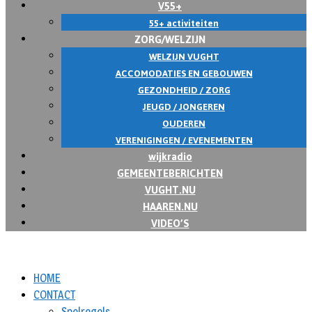
V55+
55+ activiteiten
ZORG/WELZIJN
WELZIJN VUGHT
ACCOMODATIES EN GEBOUWEN
GEZONDHEID / ZORG
JEUGD / JONGEREN
OUDEREN
VERENIGINGEN / EVENEMENTEN
wijkradio
GEMEENTEBERICHTEN
VUGHT.NU
HAAREN.NU
VIDEO’S
HOME
CONTACT
Spelregels