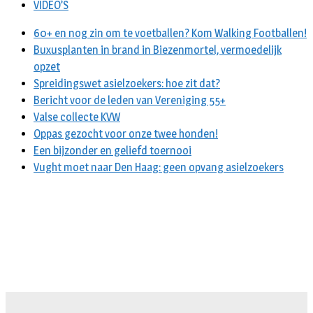
VIDEO’S
60+ en nog zin om te voetballen? Kom Walking Footballen!
Buxusplanten in brand in Biezenmortel, vermoedelijk
opzet
Spreidingswet asielzoekers: hoe zit dat?
Bericht voor de leden van Vereniging 55+
Valse collecte KVW
Oppas gezocht voor onze twee honden!
Een bijzonder en geliefd toernooi
Vught moet naar Den Haag: geen opvang asielzoekers