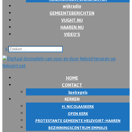
wijkradio
GEMEENTEBERICHTEN
VUGHT.NU
HAAREN.NU
VIDEO’S
x
HOME
CONTACT
Spelregels
KERKEN
H. NICOLAASKERK
OPEN KERK
PROTESTANTE GEMEENTE HELEVOIRT-HAAREN
BEZINNINGSCENTRUM EMMAUS