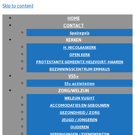
Skip to content
HOME
CONTACT
Spelregels
KERKEN
H. NICOLAASKERK
OPEN KERK
PROTESTANTE GEMEENTE HELEVOIRT-HAAREN
BEZINNINGSCENTRUM EMMAUS
V55+
55+ activiteiten
ZORG/WELZIJN
WELZIJN VUGHT
ACCOMODATIES EN GEBOUWEN
GEZONDHEID / ZORG
JEUGD / JONGEREN
OUDEREN
VERENIGINGEN / EVENEMENTEN