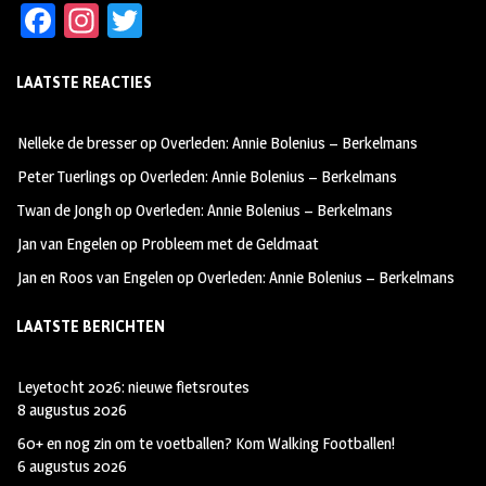
Fa
In
T
ce
st
wi
LAATSTE REACTIES
b
ag
tt
oo
ra
er
Nelleke de bresser
op
Overleden: Annie Bolenius – Berkelmans
k
m
Peter Tuerlings
op
Overleden: Annie Bolenius – Berkelmans
Twan de Jongh
op
Overleden: Annie Bolenius – Berkelmans
Jan van Engelen
op
Probleem met de Geldmaat
Jan en Roos van Engelen
op
Overleden: Annie Bolenius – Berkelmans
LAATSTE BERICHTEN
Leyetocht 2026: nieuwe fietsroutes
8 augustus 2026
60+ en nog zin om te voetballen? Kom Walking Footballen!
6 augustus 2026