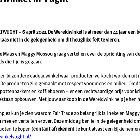
VUGHT – 6 april 2022. De Wereldwinkel is al meer dan 41 jaar een b
as niet in de gelegenheid om dit heuglijke feit te vieren.
 Maas en Maggy Mossou graag vertellen over de oprichting van de
s die tijd is gegaan.
 een bijzondere cadeauwinkel waar producten verkocht worden uit 
. De producten zijn gemaakt met respect voor mens en milieu. Omd
pottenbakkers en koffieboeren – er een rechtvaardige prijs voor kri
taan opbouwen. Met jouw aankoop in de Wereldwink help je hen hi
mpjes kun je zien waarom Fair Trade zo belangrijk is. Ineke en Mag
n mee en vertellen erover. Deze middag ben je in de gelegenheid o
ucten te kopen (
contant afrekenen
). Je kunt alvast een kijkje neme
winkelvught.nl/