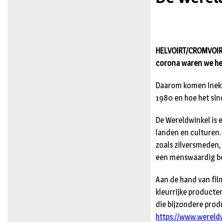
HELVOIRT/CROMVOIRT/
corona waren we hela
Daarom komen Ineke
1980 en hoe het sind
De Wereldwinkel is
landen en culturen
zoals zilversmeden, 
een menswaardig bes
Aan de hand van fil
kleurrijke producte
die bijzondere prod
https://www.wereld