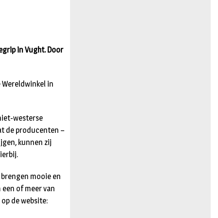
n
egrip in Vught. Door
 Wereldwinkel in
niet-westerse
at de producenten –
jgen, kunnen zij
erbij.
gy brengen mooie en
m een of meer van
n op de website: