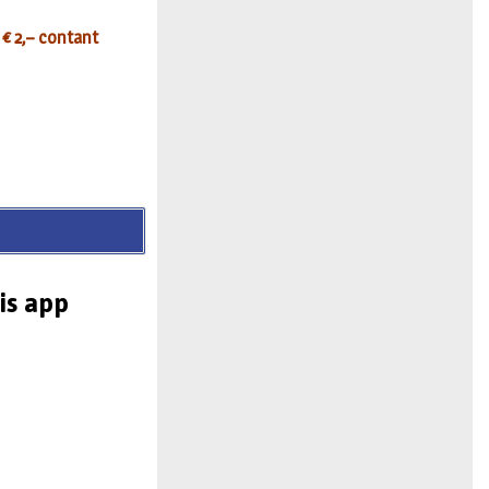
 € 2,– contant
is app