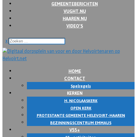
GEMEENTEBERICHTEN
VUGHT.NU
HAAREN.NU
VIDEO’S
x
HOME
CONTACT
Spelregels
KERKEN
H. NICOLAASKERK
OPEN KERK
PROTESTANTE GEMEENTE HELEVOIRT-HAAREN
BEZINNINGSCENTRUM EMMAUS
V55+