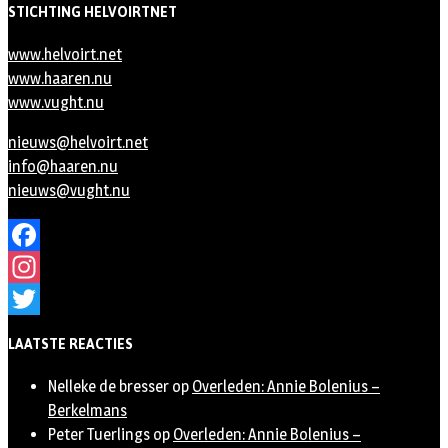
STICHTING HELVOIRTNET
www.helvoirt.net
www.haaren.nu
www.vught.nu
nieuws@helvoirt.net
info@haaren.nu
nieuws@vught.nu
Facebook
Instagram
Twitter
LAATSTE REACTIES
Nelleke de bresser
op
Overleden: Annie Bolenius –
Berkelmans
Peter Tuerlings
op
Overleden: Annie Bolenius –