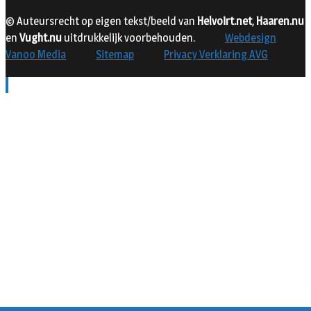
© Auteursrecht op eigen tekst/beeld van
Helvoirt.net
,
Haaren.nu
en
Vught.nu
uitdrukkelijk voorbehouden.
Webdesign
Vanoo Media
Sitemap
Privacy Verklaring AVG