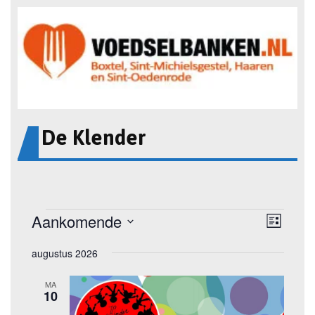
De Klender