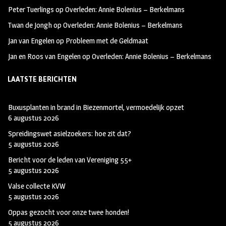
k
m
Peter Tuerlings
op
Overleden: Annie Bolenius – Berkelmans
Twan de Jongh
op
Overleden: Annie Bolenius – Berkelmans
Jan van Engelen
op
Probleem met de Geldmaat
Jan en Roos van Engelen
op
Overleden: Annie Bolenius – Berkelmans
LAATSTE BERICHTEN
Buxusplanten in brand in Biezenmortel, vermoedelijk opzet
6 augustus 2026
Spreidingswet asielzoekers: hoe zit dat?
5 augustus 2026
Bericht voor de leden van Vereniging 55+
5 augustus 2026
Valse collecte KVW
5 augustus 2026
Oppas gezocht voor onze twee honden!
5 augustus 2026