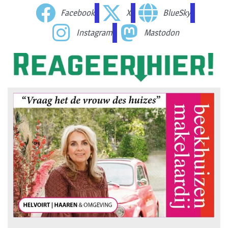
Facebook
X
BlueSky
Instagram
Mastodon