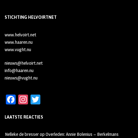
STICHTING HELVOIRTNET
www.helvoirt.net
www.haaren.nu
www.vught.nu
nieuws@helvoirt.net
info@haaren.nu
nieuws@vught.nu
Fa
In
T
ce
st
wi
LAATSTE REACTIES
b
ag
tt
oo
ra
er
Nelleke de bresser
op
Overleden: Annie Bolenius – Berkelmans