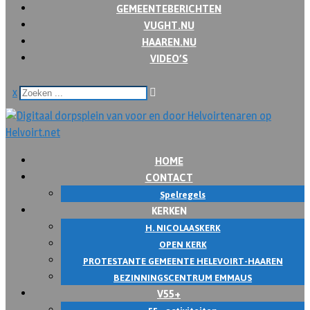
GEMEENTEBERICHTEN
VUGHT.NU
HAAREN.NU
VIDEO’S
x
HOME
CONTACT
Spelregels
KERKEN
H. NICOLAASKERK
OPEN KERK
PROTESTANTE GEMEENTE HELEVOIRT-HAAREN
BEZINNINGSCENTRUM EMMAUS
V55+