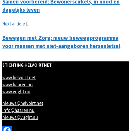
Samen voorbereid: Bewonerscirkels, in nood én
dagelijks leven
Next article
Bewegen met Zorg: nieuw beweegprogramma
voor mensen met niet-aangeboren hersenletsel
STICHTING HELVOIRTNET
www.helvoirt.net
www.haaren.nu
www.vught.nu
nieuws@helvoirt.net
info@haaren.nu
nieuws@vught.nu