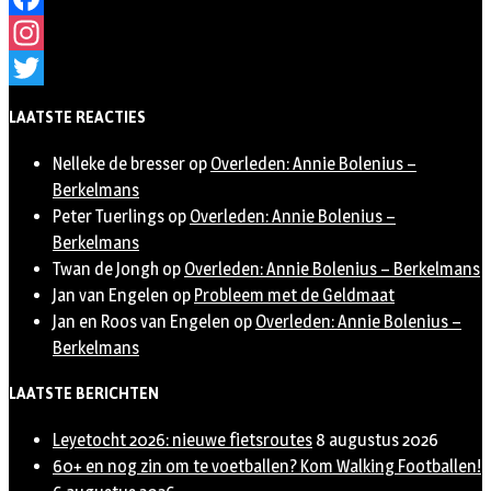
Facebook
Instagram
Twitter
LAATSTE REACTIES
Nelleke de bresser
op
Overleden: Annie Bolenius –
Berkelmans
Peter Tuerlings
op
Overleden: Annie Bolenius –
Berkelmans
Twan de Jongh
op
Overleden: Annie Bolenius – Berkelmans
Jan van Engelen
op
Probleem met de Geldmaat
Jan en Roos van Engelen
op
Overleden: Annie Bolenius –
Berkelmans
LAATSTE BERICHTEN
Leyetocht 2026: nieuwe fietsroutes
8 augustus 2026
60+ en nog zin om te voetballen? Kom Walking Footballen!