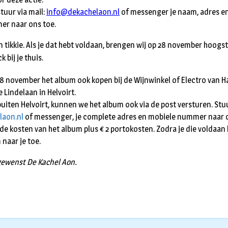
tuur via mail:
info@dekachelaon.nl
of messenger je naam, adres e
er naar ons toe.
n tikkie. Als je dat hebt voldaan, brengen wij op 28 november hoogs
 bij je thuis.
28 november het album ook kopen bij de Wijnwinkel of Electro van 
 Lindelaan in Helvoirt.
iten Helvoirt, kunnen we het album ook via de post versturen. Stuu
laon.nl
of messenger, je complete adres en mobiele nummer naar o
 de kosten van het album plus € 2 portokosten. Zodra je die voldaan 
 naar je toe.
 gewenst De Kachel Aon.