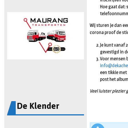
Hoe gaat dat: s
telefoonnumm
Wij sturen je dan ee
corona proof de stick
Je kunt vanaf 
gevestigd in de
Voor mensen bu
info@dekache
een tikkie met
post het album
Veel luister plezier
De Klender