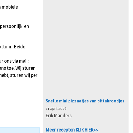
n
mobiele
tpersoonlijk en
Hattum. Beide
r ons via mail:
ns toe. Wij sturen
hebt, sturen wij per
Snelle mini pizzaatjes van pittabroodjes
11 april 2026
Erik Manders
Meer recepten KLIK HIER>>