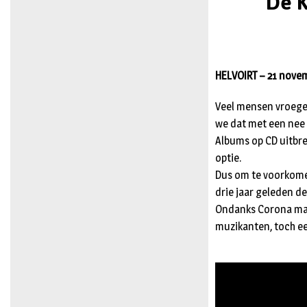
De K
HELVOIRT – 21 novem
Veel mensen vroege
we dat met een nee
Albums op CD uitbren
optie.
Dus om te voorkome
drie jaar geleden d
Ondanks Corona maa
muzikanten, toch e