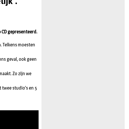
ijk”.
n
p CD gepresenteerd.
. Telkens moesten
 ons geval, ook geen
aakt. Zo zijn we
twee studio’s en 5