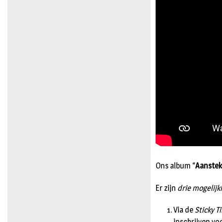
Ons album “
Aansteke
Er zijn
drie mogelij
Via de
Sticky T
inschrijven vo