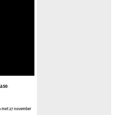
12.50
.
en met 27 november