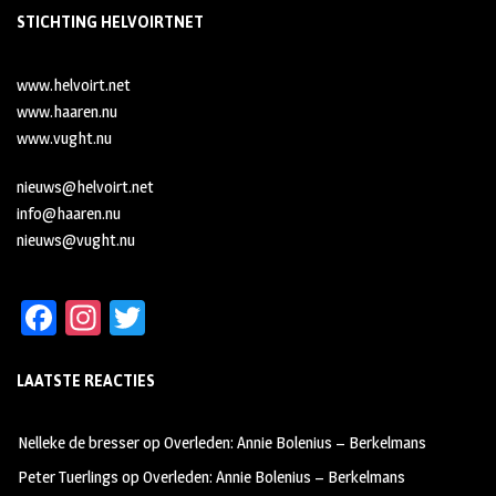
STICHTING HELVOIRTNET
www.helvoirt.net
www.haaren.nu
www.vught.nu
nieuws@helvoirt.net
info@haaren.nu
nieuws@vught.nu
Fa
In
T
ce
st
wi
LAATSTE REACTIES
b
ag
tt
oo
ra
er
Nelleke de bresser
op
Overleden: Annie Bolenius – Berkelmans
k
m
Peter Tuerlings
op
Overleden: Annie Bolenius – Berkelmans