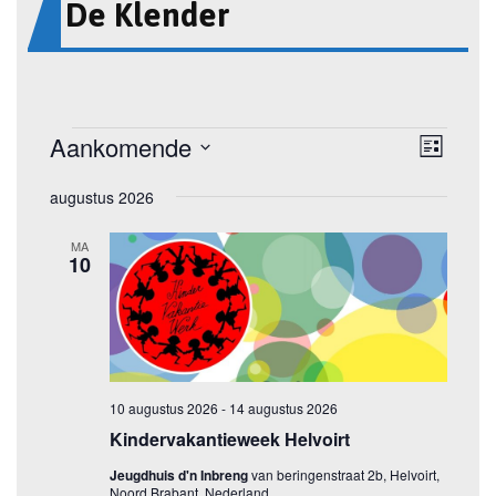
De Klender