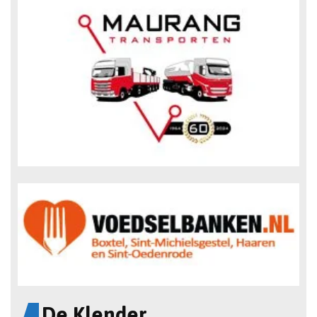
De Klender