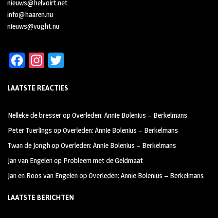
nieuws@helvoirt.net
info@haaren.nu
nieuws@vught.nu
Fa
In
T
ce
st
wi
LAATSTE REACTIES
b
ag
tt
oo
ra
er
Nelleke de bresser
op
Overleden: Annie Bolenius – Berkelmans
k
m
Peter Tuerlings
op
Overleden: Annie Bolenius – Berkelmans
Twan de Jongh
op
Overleden: Annie Bolenius – Berkelmans
Jan van Engelen
op
Probleem met de Geldmaat
Jan en Roos van Engelen
op
Overleden: Annie Bolenius – Berkelmans
LAATSTE BERICHTEN