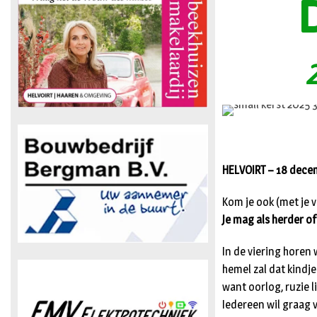
HELVOIRT – 18 decem
Kom je ook (met je 
Je mag als herder o
In de viering horen
hemel zal dat kindj
want oorlog, ruzie l
Iedereen wil graag 