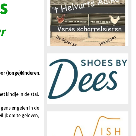
s
n
r
oor (jonge)kinderen.
t kindje in de stal.
olgens engelen in de
lijk om te geloven,