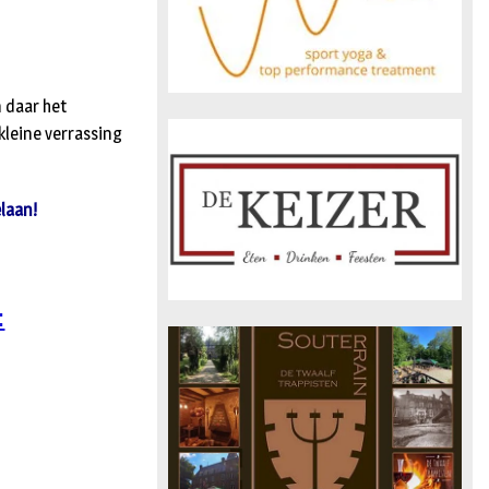
n daar het
kleine verrassing
elaan!
: