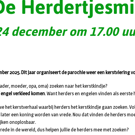
De Herdertjesmi
24 december om 17.00 uu
ber 2025. Dit jaar organiseert de parochie weer een kerstviering v
vader, moeder, opa, oma) zoeken naar het kerstkindje?
f engel verkleed komen
. Want herders en engelen vinden als eerste he
 we het kerstverhaal waarbij herders het kerstkindje gaan zoeken. V
e later een koning worden van vrede. Nou dat vinden de herders moei
ijken onoplosbaar.
vrede in de wereld, dus helpen jullie de herders mee met zoeken?