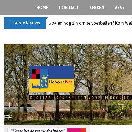
HOME
CONTACT
KERKEN
V55+
Laatste Nieuws
Buxusplanten in brand in Biezenmortel, v