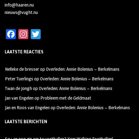
info@haaren.nu
nieuws@vught.nu
Fa
In
T
ce
st
wi
LAATSTE REACTIES
b
ag
tt
oo
ra
er
Nelleke de bresser
op
Overleden: Annie Bolenius – Berkelmans
k
m
Peter Tuerlings
op
Overleden: Annie Bolenius – Berkelmans
Twan de Jongh
op
Overleden: Annie Bolenius – Berkelmans
Jan van Engelen
op
Probleem met de Geldmaat
Jan en Roos van Engelen
op
Overleden: Annie Bolenius – Berkelmans
LAATSTE BERICHTEN
60+ en nog zin om te voetballen? Kom Walking Footballen!