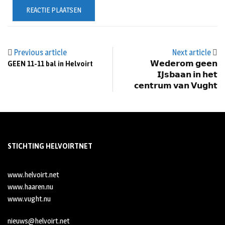
Previous article
Next article
GEEN 11-11 bal in Helvoirt
𝗪𝗲𝗱𝗲𝗿𝗼𝗺 𝗴𝗲𝗲𝗻
𝗜𝗝𝘀𝗯𝗮𝗮𝗻 𝗶𝗻 𝗵𝗲𝘁
𝗰𝗲𝗻𝘁𝗿𝘂𝗺 𝘃𝗮𝗻 𝗩𝘂𝗴𝗵𝘁
STICHTING HELVOIRTNET
www.helvoirt.net
www.haaren.nu
www.vught.nu
nieuws@helvoirt.net