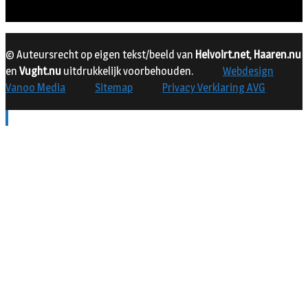
© Auteursrecht op eigen tekst/beeld van
Helvoirt.net
,
Haaren.nu
en
Vught.nu
uitdrukkelijk voorbehouden.
Webdesign
Vanoo Media
Sitemap
Privacy Verklaring AVG