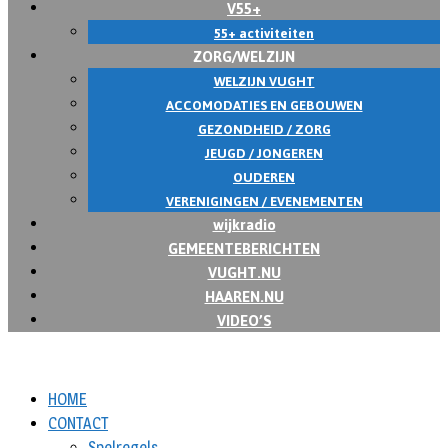
V55+
55+ activiteiten
ZORG/WELZIJN
WELZIJN VUGHT
ACCOMODATIES EN GEBOUWEN
GEZONDHEID / ZORG
JEUGD / JONGEREN
OUDEREN
VERENIGINGEN / EVENEMENTEN
wijkradio
GEMEENTEBERICHTEN
VUGHT.NU
HAAREN.NU
VIDEO’S
HOME
CONTACT
Spelregels