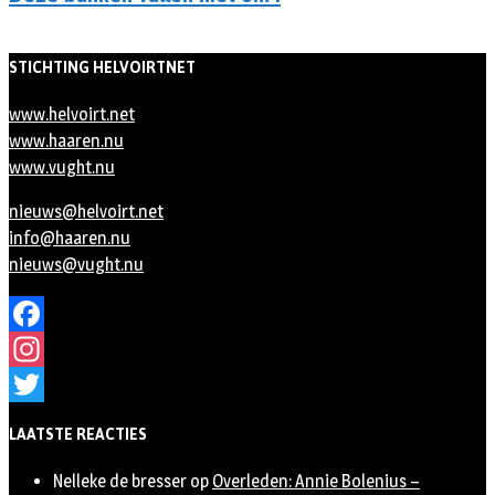
STICHTING HELVOIRTNET
www.helvoirt.net
www.haaren.nu
www.vught.nu
nieuws@helvoirt.net
info@haaren.nu
nieuws@vught.nu
Facebook
Instagram
Twitter
LAATSTE REACTIES
Nelleke de bresser
op
Overleden: Annie Bolenius –