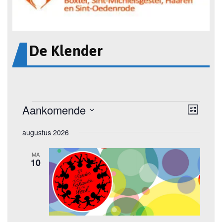
De Klender