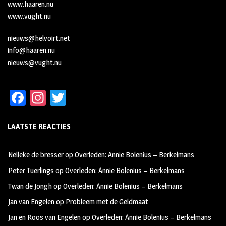
www.haaren.nu
www.vught.nu
nieuws@helvoirt.net
info@haaren.nu
nieuws@vught.nu
Fa
In
T
ce
st
wi
LAATSTE REACTIES
b
ag
tt
oo
ra
er
Nelleke de bresser
op
Overleden: Annie Bolenius – Berkelmans
k
m
Peter Tuerlings
op
Overleden: Annie Bolenius – Berkelmans
Twan de Jongh
op
Overleden: Annie Bolenius – Berkelmans
Jan van Engelen
op
Probleem met de Geldmaat
Jan en Roos van Engelen
op
Overleden: Annie Bolenius – Berkelmans