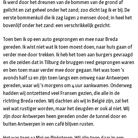
Ik werd door het dreunen van de bommen van de grond af
gelicht en zat geheel onder het zand; zoo dicht lag ik er bij. De
eerste bommenkuil die ik zag lagen 2 mensen dood; in heel het
bovenlijf onder het zand: een verschrikkelijk gezicht.
Toen ben ik op een auto gesprongen en mee naar Breda
gereden. Ik wist niet wat ik toen moest doen, naar huis gaan of
verder mee door trekken. Ik heb het toen aan burgers gevraagd
en die zeiden dat in Tilburg de bruggen reed gesprongen waren
en ben toen maar verder mee door gegaan. Het was toen ’s
avonds half 12 en zijn toen langs een omweg naar Antwerpen
gereden, waar wij ’s morgens om 4 uur aankwamen. Onderweg
hadden wij ontzettend veel Fransen gezien, die alle in de
richting Breda reden. Wij dachten als wij in België zijn, zal het
wel wat rustiger worden, maar het deugden er ook al niet. Wij
zijn door Antwerpen heen gereden onder de tunnel door en
buiten Antwerpen in een café blijven rusten.
Het was toen 12 Mei en Pinksteren. Wij zijn toen daar in een