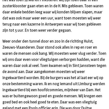
zusterklooster gaan eten en in de H. Mis gebleven. Toen waren
daar enkele bedden leeg waar wij konden blijven slapen, maar
dat was ook maar weer een uur, want toen moesten wij weer
terug naar een kazerne in Antwerpen waar wij toen gebleven
zijn tot 5 uur. En toen weer verder gegaan.
Weer onder den tunnel door en zoo in de richting Hulst,
Zeeuws-Vlaanderen. Daar stond ook alles in rep en roer en
waren de mensen ook bang. Wij moesten weer vlug verder. Toen
wij ons daar even voor vliegtuigen verborgen hadden, want die
waren daar ook al veel. Toen kwamen wij in Sint Janssteen tegen
de avond aan. Daar aangekomen moesten wij weer
ingekwartierd worden. Bij de burgers was het al laat eer wij op
onze bestemming waren. Ik en nog iemand uit Limburg werden
ingekwartierd bij een hoofdcommies, mijnheer van Dam. Het
was er buitengewoon goed en goede mensen. Wij kregen een
goed bed en ook heel goed te eten. Daar was een vliegtuig
geland met een Pools officier erin. Die was door Duitse