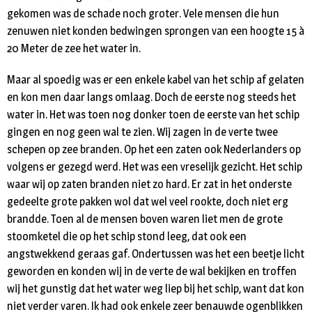
gekomen was de schade noch groter. Vele mensen die hun
zenuwen niet konden bedwingen sprongen van een hoogte 15 à
20 Meter de zee het water in.
Maar al spoedig was er een enkele kabel van het schip af gelaten
en kon men daar langs omlaag. Doch de eerste nog steeds het
water in. Het was toen nog donker toen de eerste van het schip
gingen en nog geen wal te zien. Wij zagen in de verte twee
schepen op zee branden. Op het een zaten ook Nederlanders op
volgens er gezegd werd. Het was een vreselijk gezicht. Het schip
waar wij op zaten branden niet zo hard. Er zat in het onderste
gedeelte grote pakken wol dat wel veel rookte, doch niet erg
brandde. Toen al de mensen boven waren liet men de grote
stoomketel die op het schip stond leeg, dat ook een
angstwekkend geraas gaf. Ondertussen was het een beetje licht
geworden en konden wij in de verte de wal bekijken en troffen
wij het gunstig dat het water weg liep bij het schip, want dat kon
niet verder varen. Ik had ook enkele zeer benauwde ogenblikken