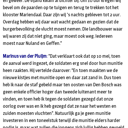
en geweer. De vijand kwam al dichter bij. Om 10 uur kregen wij
bevel om de paarden op te tuigen en terug te trekken tot het
klooster Mariendaal. Daar zijn wij ‘s nachts gebleven tot 2 uur.
Overdag hebben wij daar wat wacht gedaan en gezien dat de
burgerbevolking de vlucht moest nemen. Die landbouwer waar
wij waren zij dat niet ging, maar moest ook weg. Iedereen
moest naar Nuland en Geffen.”
Marinus van der Pluijm
:
“Dat verklaart ook dat op 10 mei, toen
de aanval werd ingezet, de soldaten erg snel door hun munitie
heen raakten. Hij vertelde daarover: “En toen maakten we de
nieuwe kistjes met munitie open en daar zat zand in. Dus toen
heb ik naar de staf gebeld maar ten oosten van Den Bosch was
geen enkele officier hoger dan tweede luitenant meer te
vinden, en toen heb ik tegen de soldaten gezegd dat onze
oorlog over was en ik heb gezegd dat ze naar het westen en
zuiden moesten vluchten”. Natuurlijk ga je geen munitie
investeren in een toneelstuk terwijl die munitie elders harder
nodig is, maar wat zullen die jongens zich lullig hebben gevoeld.