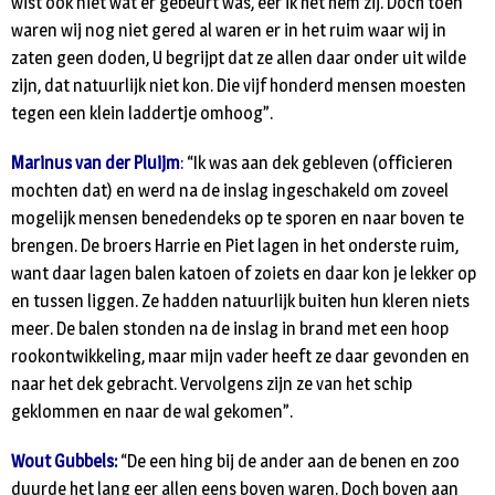
wist ook niet wat er gebeurt was, eer ik het hem zij. Doch toen
waren wij nog niet gered al waren er in het ruim waar wij in
zaten geen doden, U begrijpt dat ze allen daar onder uit wilde
zijn, dat natuurlijk niet kon. Die vijf honderd mensen moesten
tegen een klein laddertje omhoog”.
Marinus van der Pluijm
:
“Ik was aan dek gebleven (officieren
mochten dat) en werd na de inslag ingeschakeld om zoveel
mogelijk mensen benedendeks op te sporen en naar boven te
brengen. De broers Harrie en Piet lagen in het onderste ruim,
want daar lagen balen katoen of zoiets en daar kon je lekker op
en tussen liggen. Ze hadden natuurlijk buiten hun kleren niets
meer. De balen stonden na de inslag in brand met een hoop
rookontwikkeling, maar mijn vader heeft ze daar gevonden en
naar het dek gebracht. Vervolgens zijn ze van het schip
geklommen en naar de wal gekomen”.
Wout Gubbels:
“De een hing bij de ander aan de benen en zoo
duurde het lang eer allen eens boven waren. Doch boven aan