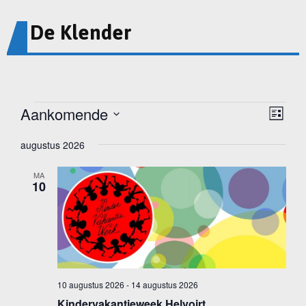
De Klender