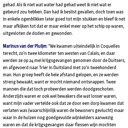
gehad. Als ik niet wat water had gehad weet ik niet wat er
gebeurd zou hebben. Dan had ik beslist gevallen, doch toen was
in enkele ogenblikken later goed tot mijn stukken en bleef ik net
maar afkijken tot dat er maar enkel meer op het schip op waren,
uitgesloten de doden en gewonden.
Marinus van der Pluijm
:
“We kwamen uiteindelijk in Coquelles
terecht, zo’n twee kilometer ten westen van Calais, en daar
werden ze op 24 mei krijgsgevangen genomen door de Duitsers,
en afgevoerd naar Trier in Duitsland met zo’n tweehonderd
man. Hun groep heeft de hele afstand gelopen, en ze werden
streng bewaakt, want er mocht niemand ontsnappen. Twee
mannen die dat toch probeerden werden doodgeschoten.
Anderzijds waren er ook wel bewakers die wat losser waren,
want mijn vader vertelde ook dat ze door een dorp kwamen dat
verlaten was (waarschijnlijk waren de bewoners gevlucht) maar
waar in de huizen nog goedgevulde wijnkelders aanwezig
waren en dat de krijgsgevangen daar flessen wijn mochten