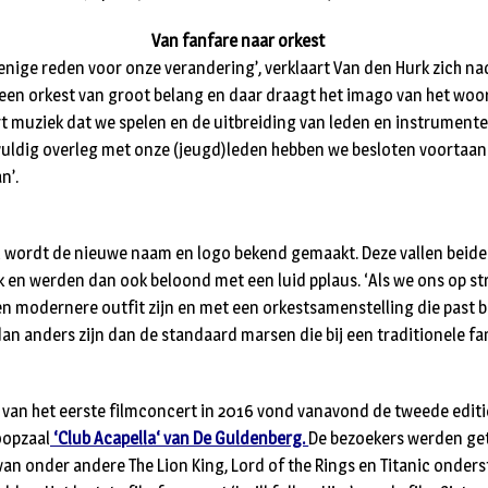
Van fanfare naar orkest
 enige reden voor onze verandering’, verklaart Van den Hurk zich na
 een orkest van groot belang en daar draagt het imago van het woor
ort muziek dat we spelen en de uitbreiding van leden en instrument
vuldig overleg met onze (jeugd)leden hebben we besloten voortaan
n’.
 wordt de nieuwe naam en logo bekend gemaakt. Deze vallen beide 
ek en werden dan ook beloond met een luid pplaus. ‘Als we ons op st
en modernere outfit zijn en met een orkestsamenstelling die past b
an anders zijn dan de standaard marsen die bij een traditionele fa
 van het eerste filmconcert in 2016 vond vanavond de tweede editie
oopzaal
‘Club Acapella‘ van De Guldenberg.
De bezoekers werden ge
an onder andere The Lion King, Lord of the Rings en Titanic onder