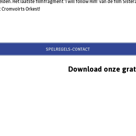
lden. Het laatste filmfragment ‘I will follow Him’ van de film Siste
 Cromvoirts Orkest!
SPELREGELS-CONTACT
Download onze grat