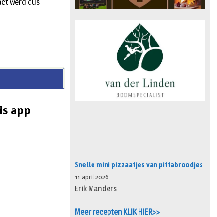
ract werd dus
is app
Snelle mini pizzaatjes van pittabroodjes
11 april 2026
Erik Manders
Meer recepten KLIK HIER>>