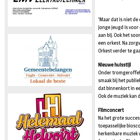
‘Maar dat is niet de
jonge jeugd is voor
aan bij. Ook het so
een orkest. Na zorg
Orkest verder te gaa
Nieuwe huisstijl
Onder tromgeroffel
smaak bij het publi
dat binnenkort in e
Ook de muziek kan d
Filmconcert
Na het grote succes
toepasselijke biosc
herkenbare muziek v