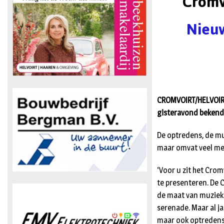
Cromv
Nieuw
CROMVOIRT/HELVOIRT 
gisteravond bekend 
De optredens, de mu
maar omvat veel meer
‘Voor u zit het Cro
te presenteren. De 
de maat van muziek 
serenade. Maar al ja
maar ook optredens 