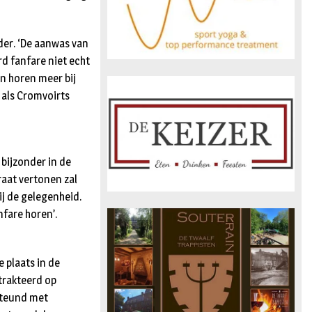
der. ‘De aanwas van
d fanfare niet echt
en horen meer bij
 als Cromvoirts
bijzonder in de
raat vertonen zal
ij de gelegenheid.
nfare horen’.
 plaats in de
trakteerd op
steund met