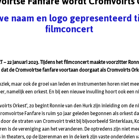
oirtse Fanfare wordt Cromvoirts 
e naam en logo gepresenteerd t
filmconcert
– 22 januari 2023. Tijdens het filmconcert maakte voorzitter Ronn
dat de Cromvoirtse fanfare voortaan doorgaat als Cromvoirts Ork
ziek, maar ook de groei van leden en instrumenten horen niet meer
, namelijk een orkest. En bij een nieuwe invulling hoort ook een ni
mvoirts Orkest’, zo begint Ronnie van den Hurk zijn inleiding om de
Cromvoirtse Fanfare is ruim 50 jaar geleden begonnen als orkest d
door de straten van Cromvoirt trekt bij bijvoorbeeld Sinterklaas, 
ren is de vereniging aan het veranderen. De optredens zijn niet mee
in theaters, op de IJzerenman en in de kerk zijn vaste onderdelen v