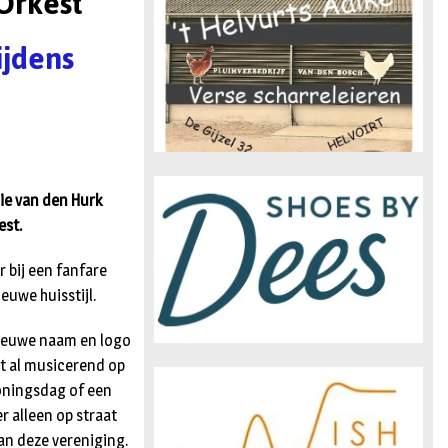
Orkest
n
ijdens
ie van den Hurk
est.
 bij een fanfare
euwe huisstijl.
 nieuwe naam en logo
at al musicerend op
Koningsdag of een
r alleen op straat
an deze vereniging.