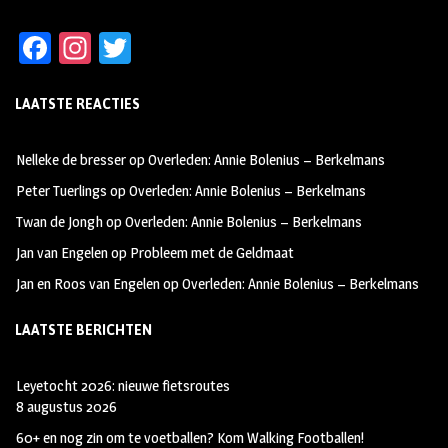
Fa
In
T
ce
st
wi
LAATSTE REACTIES
b
ag
tt
oo
ra
er
Nelleke de bresser
op
Overleden: Annie Bolenius – Berkelmans
k
m
Peter Tuerlings
op
Overleden: Annie Bolenius – Berkelmans
Twan de Jongh
op
Overleden: Annie Bolenius – Berkelmans
Jan van Engelen
op
Probleem met de Geldmaat
Jan en Roos van Engelen
op
Overleden: Annie Bolenius – Berkelmans
LAATSTE BERICHTEN
Leyetocht 2026: nieuwe fietsroutes
8 augustus 2026
60+ en nog zin om te voetballen? Kom Walking Footballen!