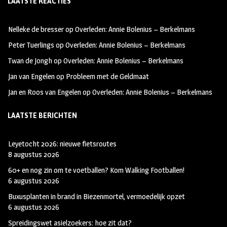
LAATSTE REACTIES
b
ag
tt
oo
ra
er
Nelleke de bresser
op
Overleden: Annie Bolenius – Berkelmans
k
m
Peter Tuerlings
op
Overleden: Annie Bolenius – Berkelmans
Twan de Jongh
op
Overleden: Annie Bolenius – Berkelmans
Jan van Engelen
op
Probleem met de Geldmaat
Jan en Roos van Engelen
op
Overleden: Annie Bolenius – Berkelmans
LAATSTE BERICHTEN
Leyetocht 2026: nieuwe fietsroutes
8 augustus 2026
60+ en nog zin om te voetballen? Kom Walking Footballen!
6 augustus 2026
Buxusplanten in brand in Biezenmortel, vermoedelijk opzet
6 augustus 2026
Spreidingswet asielzoekers: hoe zit dat?