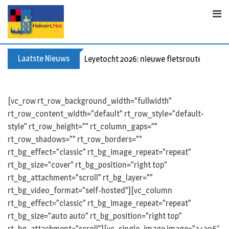
Skip
to
content
Laatste Nieuws
Leyetocht 2026: nieuwe fietsroutes
[vc_row rt_row_background_width=”fullwidth”
rt_row_content_width=”default” rt_row_style=”default-
style” rt_row_height=”” rt_column_gaps=””
rt_row_shadows=”” rt_row_borders=””
rt_bg_effect=”classic” rt_bg_image_repeat=”repeat”
rt_bg_size=”cover” rt_bg_position=”right top”
rt_bg_attachment=”scroll” rt_bg_layer=””
rt_bg_video_format=”self-hosted”][vc_column
rt_bg_effect=”classic” rt_bg_image_repeat=”repeat”
rt_bg_size=”auto auto” rt_bg_position=”right top”
rt_bg_attachment=”scroll”][vc_single_image image=”34206″