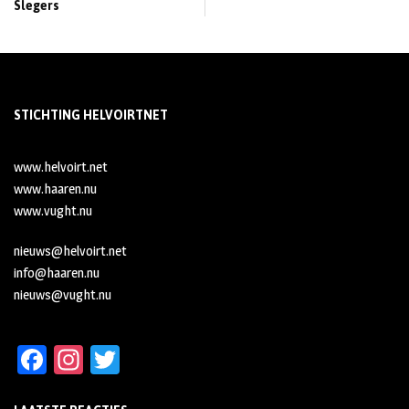
Slegers
STICHTING HELVOIRTNET
www.helvoirt.net
www.haaren.nu
www.vught.nu
nieuws@helvoirt.net
info@haaren.nu
nieuws@vught.nu
Fa
In
T
ce
st
wi