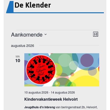
De Klender