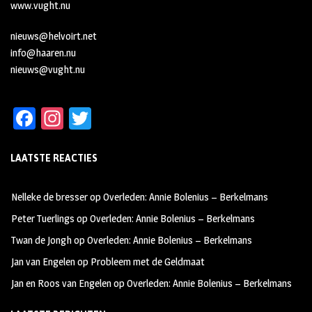
www.vught.nu
nieuws@helvoirt.net
info@haaren.nu
nieuws@vught.nu
Fa
In
T
ce
st
wi
LAATSTE REACTIES
b
ag
tt
oo
ra
er
Nelleke de bresser
op
Overleden: Annie Bolenius – Berkelmans
k
m
Peter Tuerlings
op
Overleden: Annie Bolenius – Berkelmans
Twan de Jongh
op
Overleden: Annie Bolenius – Berkelmans
Jan van Engelen
op
Probleem met de Geldmaat
Jan en Roos van Engelen
op
Overleden: Annie Bolenius – Berkelmans