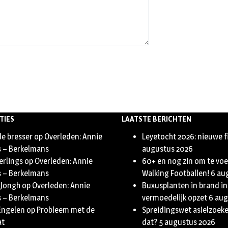
TIES
LAATSTE BERICHTEN
de bresser
op
Overleden: Annie
Leyetocht 2026: nieuwe f
s – Berkelmans
augustus 2026
erlings
op
Overleden: Annie
60+ en nog zin om te vo
s – Berkelmans
Walking Footballen!
6 au
 Jongh
op
Overleden: Annie
Buxusplanten in brand in
s – Berkelmans
vermoedelijk opzet
6 aug
Engelen
op
Probleem met de
Spreidingswet asielzoeker
at
dat?
5 augustus 2026