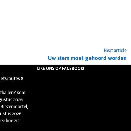
Next article
Uw stem moet gehoord worden
LIKE ONS OP FACEBOOK!
ietsroutes
8
etballen? Kom
gustus 2026
 Biezenmortel,
ustus 2026
s: hoe zit