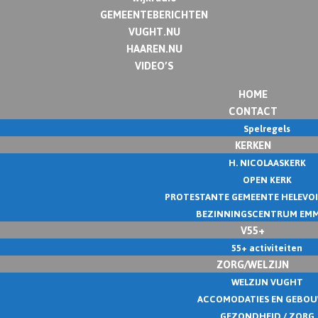
GEMEENTEBERICHTEN
VUGHT.NU
HAAREN.NU
VIDEO’S
HOME
CONTACT
Spelregels
KERKEN
H. NICOLAASKERK
OPEN KERK
PROTESTANTE GEMEENTE HELEVO
BEZINNINGSCENTRUM EM
V55+
55+ activiteiten
ZORG/WELZIJN
WELZIJN VUGHT
ACCOMODATIES EN GEBO
GEZONDHEID / ZORG