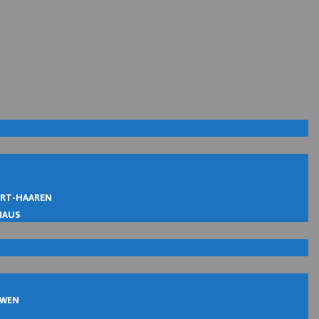
IRT-HAAREN
MAUS
UWEN