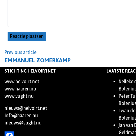
Previous article
EMMANUEL ZOMERKAMP
STICHTING HELVOIRTNET
LAATSTE REAC
www.helvoirt.net
Nelleke 
www.haaren.nu
Boleniu
www.vught.nu
Peter Tu
Boleniu
nieuws@helvoirt.net
Twan de
info@haaren.nu
Boleniu
nieuws@vught.nu
Jan van 
Geldma