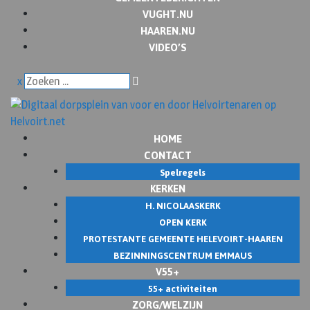
VUGHT.NU
HAAREN.NU
VIDEO’S
x
HOME
CONTACT
Spelregels
KERKEN
H. NICOLAASKERK
OPEN KERK
PROTESTANTE GEMEENTE HELEVOIRT-HAAREN
BEZINNINGSCENTRUM EMMAUS
V55+
55+ activiteiten
ZORG/WELZIJN