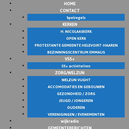
HOME
Skip
CONTACT
to
Spelregels
content
KERKEN
H. NICOLAASKERK
OPEN KERK
PROTESTANTE GEMEENTE HELEVOIRT-HAAREN
BEZINNINGSCENTRUM EMMAUS
V55+
55+ activiteiten
ZORG/WELZIJN
WELZIJN VUGHT
ACCOMODATIES EN GEBOUWEN
GEZONDHEID / ZORG
JEUGD / JONGEREN
OUDEREN
VERENIGINGEN / EVENEMENTEN
wijkradio
GEMEENTEBERICHTEN