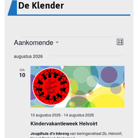
De Klender