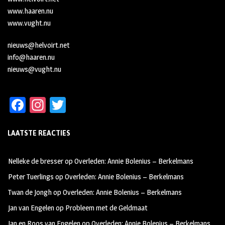
www.haaren.nu
www.vught.nu
nieuws@helvoirt.net
info@haaren.nu
nieuws@vught.nu
Fa
In
T
ce
st
wi
LAATSTE REACTIES
b
ag
tt
oo
ra
er
Nelleke de bresser
op
Overleden: Annie Bolenius – Berkelmans
k
m
Peter Tuerlings
op
Overleden: Annie Bolenius – Berkelmans
Twan de Jongh
op
Overleden: Annie Bolenius – Berkelmans
Jan van Engelen
op
Probleem met de Geldmaat
Jan en Roos van Engelen
op
Overleden: Annie Bolenius – Berkelmans