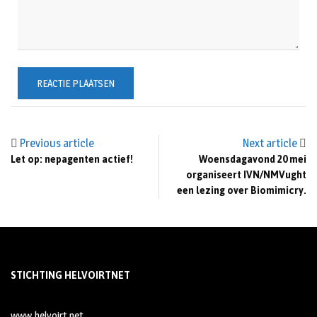
Previous article
Next article
Let op: nepagenten actief!
Woensdagavond 20 mei
organiseert IVN/NMVught
een lezing over Biomimicry.
STICHTING HELVOIRTNET
www.helvoirt.net