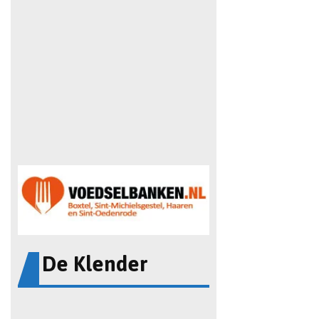
De Klender