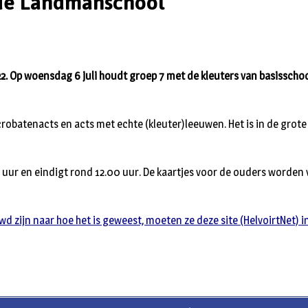
 de Landmanschool
022. Op woensdag 6 juli houdt groep 7 met de kleuters van basissch
crobatenacts en acts met echte (kleuter)leeuwen. Het is in de grote
 uur en eindigt rond 12.00 uur. De kaartjes voor de ouders worden
wd zijn naar hoe het is geweest, moeten ze deze site (HelvoirtNet) 