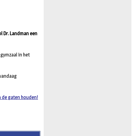
n
ool Dr. Landman een
 gymzaal in het
 vandaag
in de gaten houden!