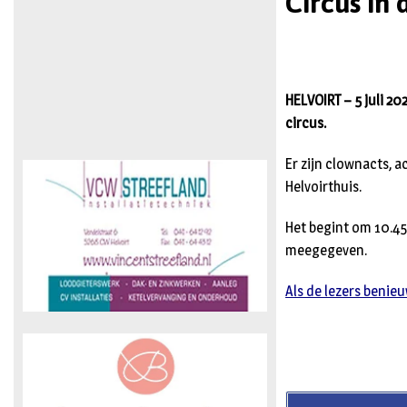
Circus in
HELVOIRT – 5 juli 2
circus.
Er zijn clownacts, a
Helvoirthuis.
Het begint om 10.45
meegegeven.
Als de lezers benieu