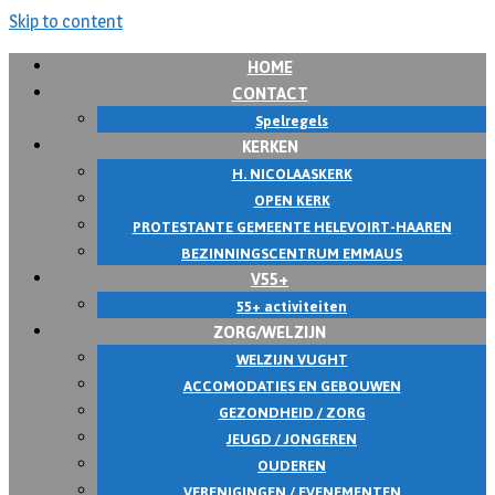
Skip to content
HOME
CONTACT
Spelregels
KERKEN
H. NICOLAASKERK
OPEN KERK
PROTESTANTE GEMEENTE HELEVOIRT-HAAREN
BEZINNINGSCENTRUM EMMAUS
V55+
55+ activiteiten
ZORG/WELZIJN
WELZIJN VUGHT
ACCOMODATIES EN GEBOUWEN
GEZONDHEID / ZORG
JEUGD / JONGEREN
OUDEREN
VERENIGINGEN / EVENEMENTEN