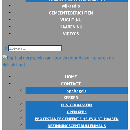
wijkradio
GEMEENTEBERICHTEN
VUGHT.NU
HAAREN.NU
VIDEO’S
x
HOME
CONTACT
Spelregels
KERKEN
H. NICOLAASKERK
OPEN KERK
PROTESTANTE GEMEENTE HELEVOIRT-HAAREN
BEZINNINGSCENTRUM EMMAUS