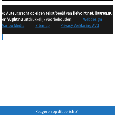
© Auteursrecht op eigen tekst/beeld van
Helvoirt.net
,
Haaren.nu
en
Vught.nu
uitdrukkelijk voorbehouden.
Webdesign
Vanoo Media
Sitemap
Privacy Verklaring AVG
Reageren op dit bericht?