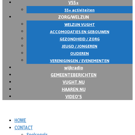
V55+
55+ activiteiten
ZORG/WELZIJN
WELZIJN VUGHT
ACCOMODATIES EN GEBOUWEN
GEZONDHEID / ZORG
JEUGD / JONGEREN
OUDEREN
VERENIGINGEN / EVENEMENTEN
wijkradio
GEMEENTEBERICHTEN
VUGHT.NU
HAAREN.NU
VIDEO’S
HOME
CONTACT
Spelregels