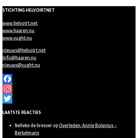
STICHTING HELVOIRTNET
www.helvoirt.net
www.haaren.nu
www.vught.nu
nieuws@helvoirt.net
info@haaren.nu
nieuws@vught.nu
Facebook
Instagram
Twitter
LAATSTE REACTIES
Nelleke de bresser
op
Overleden: Annie Bolenius –
Berkelmans