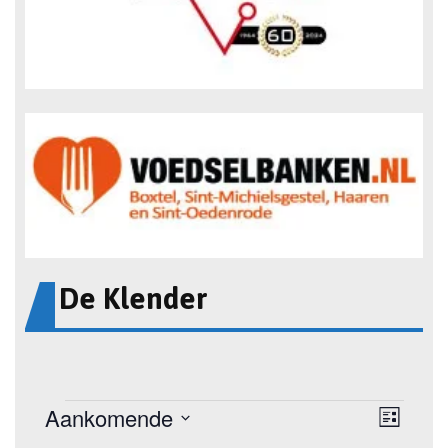
De Klender