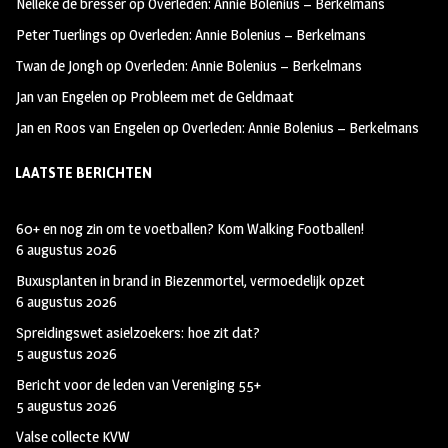
Nelleke de bresser
op
Overleden: Annie Bolenius – Berkelmans
k
m
Peter Tuerlings
op
Overleden: Annie Bolenius – Berkelmans
Twan de Jongh
op
Overleden: Annie Bolenius – Berkelmans
Jan van Engelen
op
Probleem met de Geldmaat
Jan en Roos van Engelen
op
Overleden: Annie Bolenius – Berkelmans
LAATSTE BERICHTEN
60+ en nog zin om te voetballen? Kom Walking Footballen!
6 augustus 2026
Buxusplanten in brand in Biezenmortel, vermoedelijk opzet
6 augustus 2026
Spreidingswet asielzoekers: hoe zit dat?
5 augustus 2026
Bericht voor de leden van Vereniging 55+
5 augustus 2026
Valse collecte KVW