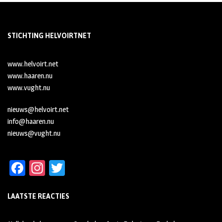
STICHTING HELVOIRTNET
www.helvoirt.net
www.haaren.nu
www.vught.nu
nieuws@helvoirt.net
info@haaren.nu
nieuws@vught.nu
Fa
In
T
ce
st
wi
LAATSTE REACTIES
b
ag
tt
oo
ra
er