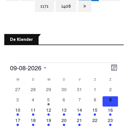
1171
1408
De Klender