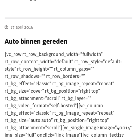
17 april 2016
Auto binnen gereden
[vc_row rt_row_background_width=”fullwidth”
rt_row_content_width=”default” rt_row_style=”default-
style” rt_row_height=”” rt_column_gaps=””
rt_row_shadows=”” rt_row_borders=””
rt_bg_effect=”classic” rt_bg_image_repeat=”repeat”
rt_bg_size=”cover” rt_bg_position=”right top”
rt_bg_attachment=”scroll” rt_bg_layer=””
rt_bg_video_format=”self-hosted”][vc_column
rt_bg_effect=”classic” rt_bg_image_repeat=”repeat”
rt_bg_size=”auto auto” rt_bg_position=”right top”
rt_bg_attachment=”scroll”][vc_single_image image=”40014″
img_size=”full” onclick=”link_image”][vc_column_text]17