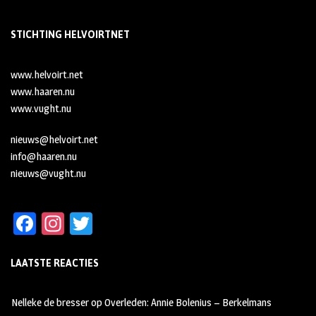
STICHTING HELVOIRTNET
www.helvoirt.net
www.haaren.nu
www.vught.nu
nieuws@helvoirt.net
info@haaren.nu
nieuws@vught.nu
Fa
In
T
ce
st
wi
LAATSTE REACTIES
b
ag
tt
oo
ra
er
Nelleke de bresser
op
Overleden: Annie Bolenius – Berkelmans
k
m