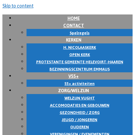
Skip to content
HOME
CONTACT
Spelregels
KERKEN
H. NICOLAASKERK
OPEN KERK
PROTESTANTE GEMEENTE HELEVOIRT-HAAREN
BEZINNINGSCENTRUM EMMAUS
V55+
55+ activiteiten
ZORG/WELZIJN
WELZIJN VUGHT
ACCOMODATIES EN GEBOUWEN
GEZONDHEID / ZORG
JEUGD / JONGEREN
OUDEREN
VERENIGINGEN / EVENEMENTEN