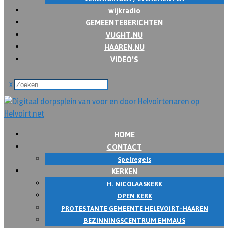
wijkradio
GEMEENTEBERICHTEN
VUGHT.NU
HAAREN.NU
VIDEO’S
x
HOME
CONTACT
Spelregels
KERKEN
H. NICOLAASKERK
OPEN KERK
PROTESTANTE GEMEENTE HELEVOIRT-HAAREN
BEZINNINGSCENTRUM EMMAUS