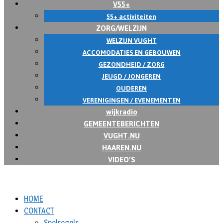
V55+
55+ activiteiten
ZORG/WELZIJN
WELZIJN VUGHT
ACCOMODATIES EN GEBOUWEN
GEZONDHEID / ZORG
JEUGD / JONGEREN
OUDEREN
VERENIGINGEN / EVENEMENTEN
wijkradio
GEMEENTEBERICHTEN
VUGHT.NU
HAAREN.NU
VIDEO’S
HOME
CONTACT
Spelregels