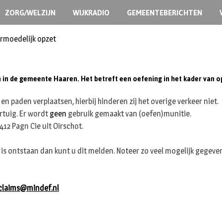
ZORG/WELZIJN
WIJKRADIO
GEMEENTEBERICHTEN
ermoedelijk opzet
in de gemeente Haaren. Het betreft een oefening in het kader van opl
en paden verplaatsen, hierbij hinderen zij het overige verkeer niet.
rtuig. Er wordt
geen
gebruik gemaakt van (oefen)munitie.
2 Pagn Cie uit Oirschot.
e is ontstaan dan kunt u dit melden. Noteer zo veel mogelijk gegeve
claims@mindef.nl