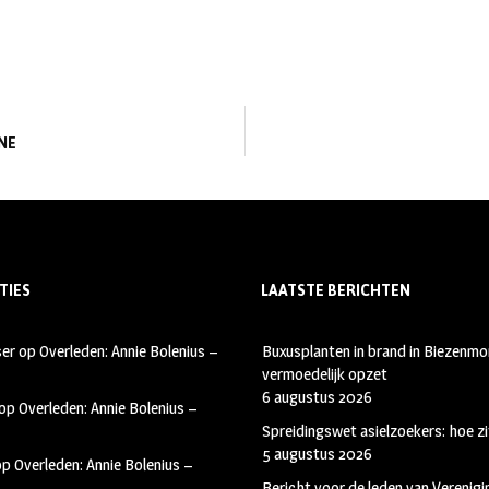
NE
TIES
LAATSTE BERICHTEN
ser
op
Overleden: Annie Bolenius –
Buxusplanten in brand in Biezenmor
vermoedelijk opzet
6 augustus 2026
op
Overleden: Annie Bolenius –
Spreidingswet asielzoekers: hoe zi
5 augustus 2026
op
Overleden: Annie Bolenius –
Bericht voor de leden van Verenig