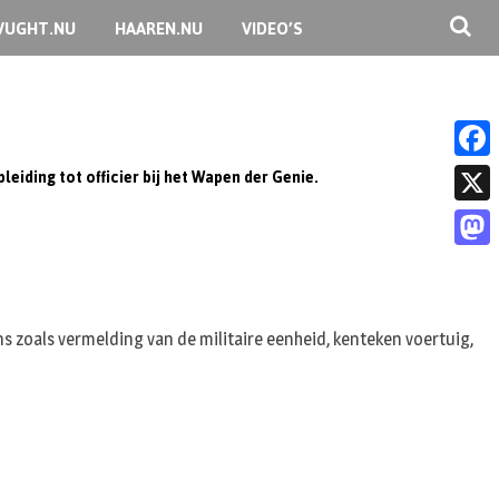
VUGHT.NU
HAAREN.NU
VIDEO’S
eiding tot officier bij het Wapen der Genie.
F
a
X
c
M
e
a
b
s
ns zoals vermelding van de militaire eenheid, kenteken voertuig,
o
t
o
o
k
d
o