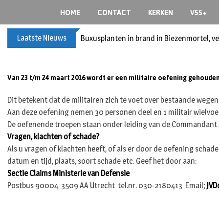
S
HOME
CONTACT
KERKEN
V55+
k
i
Laatste Nieuws
Buxusplanten in brand in Biezenmortel, v
p
t
o
c
Van 23 t/m 24 maart 2016 wordt er een militaire oefening gehouden 
o
n
Dit betekent dat de militairen zich te voet over bestaande wegen 
t
Aan deze oefening nemen 30 personen deel en 1 militair wielvoe
e
De oefenende troepen staan onder leiding van de Commandant 41
n
Vragen, klachten of schade?
t
Als u vragen of klachten heeft, of als er door de oefening schad
datum en tijd, plaats, soort schade etc. Geef het door aan:
Sectie Claims Ministerie van Defensie
Postbus 90004 3509 AA Utrecht tel.nr. 030-2180413 Email;
JVD